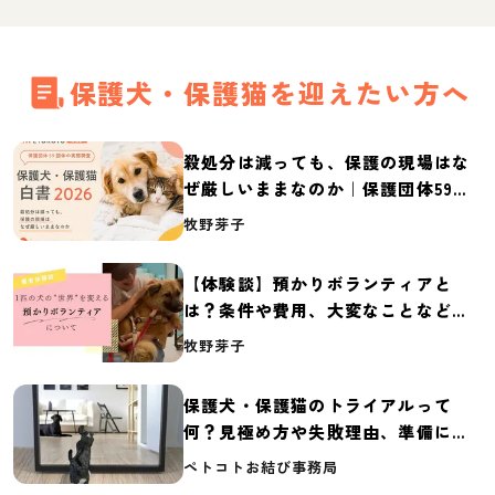
保護犬・保護猫を迎えたい方へ
殺処分は減っても、保護の現場はな
ぜ厳しいままなのか｜保護団体59団
体の実態調査【保護犬・保護猫白書
牧野芽子
2026】
【体験談】預かりボランティアと
は？条件や費用、大変なことなど紹
介
牧野芽子
保護犬・保護猫のトライアルって
何？見極め方や失敗理由、準備に必
要なものを紹介
ペトコトお結び事務局