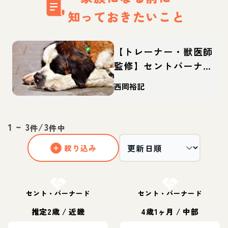
知っておきたいこと
【トレーナー・獣医師
監修】セントバーナー
ドってどんな犬？性
西岡裕記
格・特徴・育て方・迎
え方
1
~
3
/
3
件
件中
絞り込み
お結び決定
お結び決定
セント・バーナード
セント・バーナード
推定2歳
/
近畿
4歳1ヶ月
/
中部