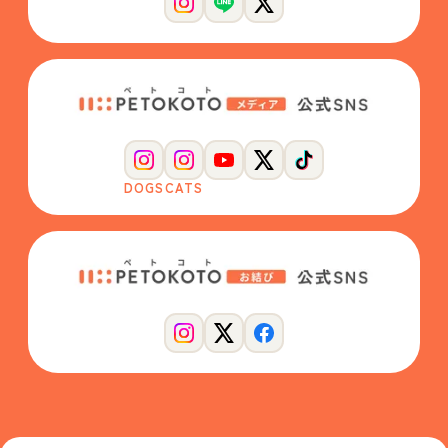
DOGS
CATS