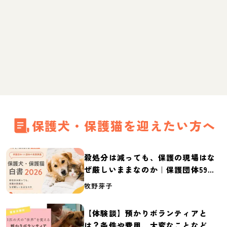
保護犬・保護猫を迎えたい方へ
殺処分は減っても、保護の現場はな
ぜ厳しいままなのか｜保護団体59団
体の実態調査【保護犬・保護猫白書
牧野芽子
2026】
【体験談】預かりボランティアと
は？条件や費用、大変なことなど紹