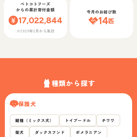
ペトコトフーズ
からの累計寄付金額
今月のお結び数
17,022,844
14
匹
※2020年2月から集計
種類から探す
保護犬
雑種（ミックス犬）
トイプードル
チワワ
柴犬
ダックスフンド
ポメラニアン