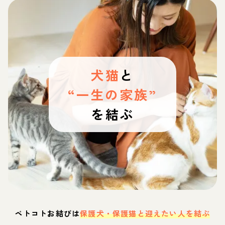
犬猫
と
“一生の家族”
を結ぶ
ペトコトお結びは
保護犬・保護猫と迎えたい人を結ぶ