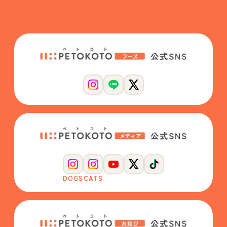
DOGS
CATS