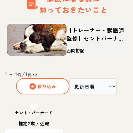
知っておきたいこと
【トレーナー・獣医師
監修】セントバーナー
ドってどんな犬？性
西岡裕記
格・特徴・育て方・迎
え方
1
~
1
/
1
件
件中
絞り込み
お結び決定
セント・バーナード
推定2歳
/
近畿