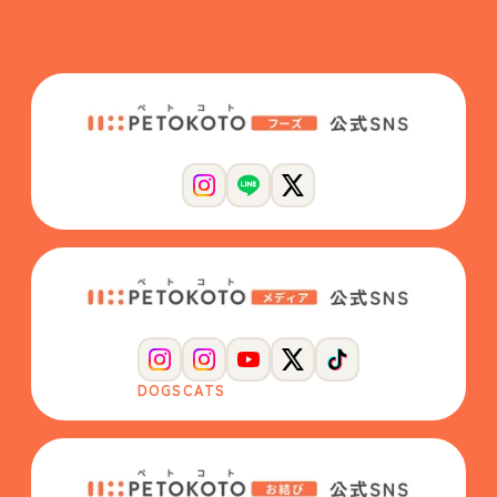
DOGS
CATS