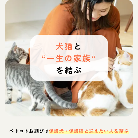
犬猫
と
“一生の家族”
を結ぶ
ペトコトお結びは
保護犬・保護猫と迎えたい人を結ぶ