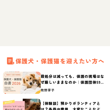
保護犬・保護猫を迎えたい方へ
殺処分は減っても、保護の現場はな
ぜ厳しいままなのか｜保護団体59団
体の実態調査【保護犬・保護猫白書
牧野芽子
2026】
【体験談】預かりボランティアと
は？条件や費用、大変なことなど紹