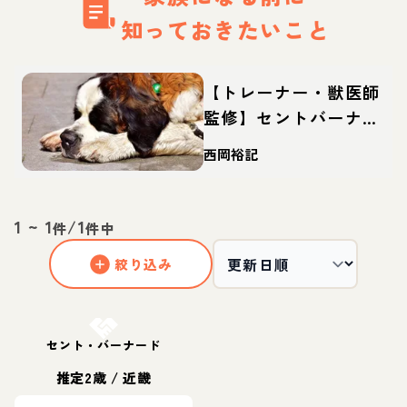
知っておきたいこと
【トレーナー・獣医師
監修】セントバーナー
ドってどんな犬？性
西岡裕記
格・特徴・育て方・迎
え方
1
~
1
/
1
件
件中
絞り込み
お結び決定
セント・バーナード
推定2歳
/
近畿