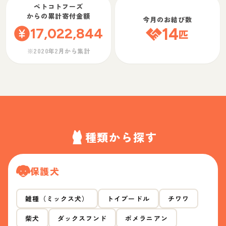
ペトコトフーズ
からの累計寄付金額
今月のお結び数
17,022,844
14
匹
※2020年2月から集計
種類から探す
保護犬
雑種（ミックス犬）
トイプードル
チワワ
柴犬
ダックスフンド
ポメラニアン