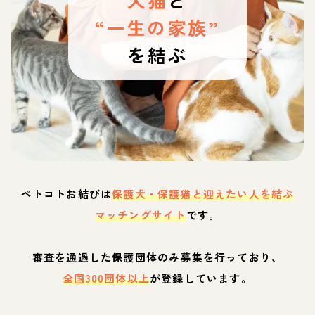
“一生の家族”
を結ぶ
ペトコトお結びは
保護犬・保護猫と迎えたい人を結ぶ
マッチングサイト
です。
審査を通過した保護団体のみ募集を行っており、
全国300団体以上
が登録しています。