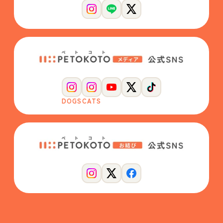
DOGS
CATS