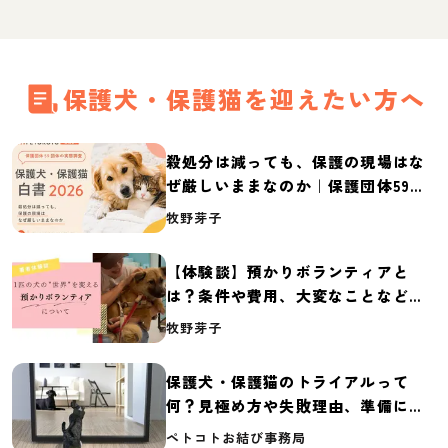
保護犬・保護猫を迎えたい方へ
殺処分は減っても、保護の現場はな
ぜ厳しいままなのか｜保護団体59団
体の実態調査【保護犬・保護猫白書
牧野芽子
2026】
【体験談】預かりボランティアと
は？条件や費用、大変なことなど紹
介
牧野芽子
保護犬・保護猫のトライアルって
何？見極め方や失敗理由、準備に必
要なものを紹介
ペトコトお結び事務局