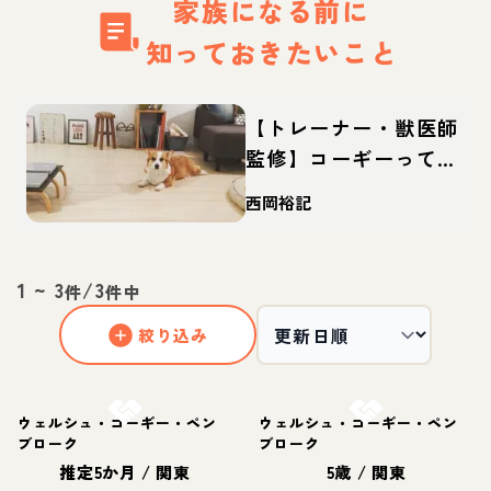
家族になる前に
知っておきたいこと
【トレーナー・獣医師
監修】コーギーってど
んな犬？性格・特徴・
西岡裕記
育て方・迎え方
1
~
3
/
3
件
件中
絞り込み
お結び決定
お結び決定
ウェルシュ・コーギー・ペン
ウェルシュ・コーギー・ペン
ブローク
ブローク
推定5か月
/
関東
5歳
/
関東