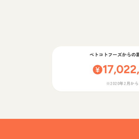
ペトコトフーズ
からの
17,022
※2020年2月か