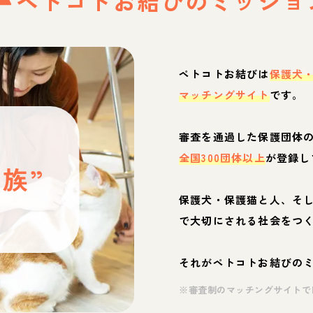
ペトコトお結びの
ミッショ
ペトコトお結びは
保護犬
マッチングサイト
です。
と
審査を通過した保護団体
全国300団体以上
が登録し
族”
保護犬・保護猫と人、そ
ぶ
で大切にされる社会をつ
それがペトコトお結びの
※審査制のマッチングサイトで