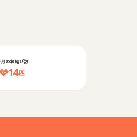
今月のお結び数
14
匹