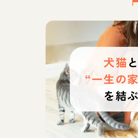
犬猫
“一生の家
を結