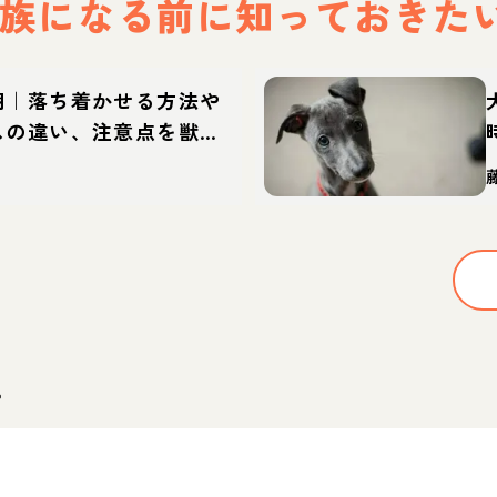
族になる前に
知っておきた
期｜落ち着かせる方法や
スの違い、注意点を獣医
。