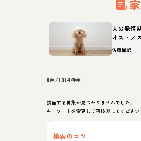
家
犬の発情
オス・メ
師が解説
佐藤貴紀
0
/
1014
件
件中
該当する募集が見つかりませんでした。
キーワードを変更して再検索してください
検索のコツ