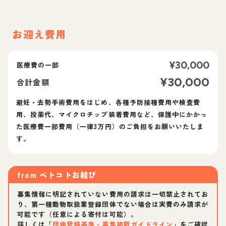
お迎え費用
¥
30,000
医療費の一部
¥
30,000
合計金額
避妊・去勢手術費用をはじめ、各種予防接種費用や検査費
用、投薬代、マイクロチップ装着費用など、保護中にかかっ
た医療費一部費用（一律3万円）のご負担をお願いいたしま
す。
from
ペトコトお結び
募集情報に明記されていない費用の請求は一切禁止されてお
り、第一種動物取扱業登録団体でない場合は実費のみ請求が
可能です（任意による寄付は可能）。
詳しくは「
団体登録基準・募集掲載ガイドライン
」をご確認