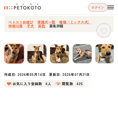
ログイン
ペトコトお結び
/
保護犬一覧
/
雑種（ミックス犬）
/
神奈川県
/
子犬
/
茶色
/
募集詳細
作成日:
2026年05月14日
更新日:
2026年07月31日
お気に入り登録数
4人
閲覧数
425