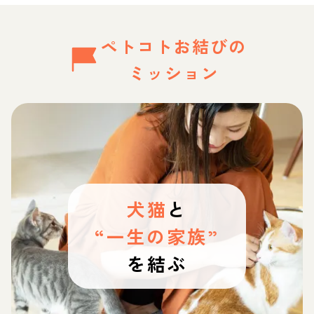
ペトコトお結びの
ミッション
犬猫
と
“一生の家族”
を結ぶ