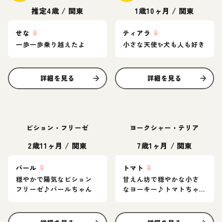
推定4歳
/
関東
1歳10ヶ月
/
関東
せな
♀
ティアラ
♀
一歩一歩乗り越えたよ
小さな天使✨️犬も人も好き
詳細を見る
詳細を見る
ビション・フリーゼ
ヨークシャー・テリア
2歳11ヶ月
/
関東
7歳1ヶ月
/
関東
パール
♀
トマト
♀
穏やかで陽気なビション
甘えん坊で穏やかな小さ
フリーゼ♪パールちゃん
なヨーキー♪トマトちゃ
ん