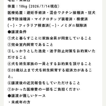
体重：18kg (2026/7/14現在）
医療処置：避妊手術済・混合ワクチン接種済・狂犬
病予防接種済・マイクロチップ装着済・検便済
(－)・フィラリア検査済(－)・ノミダニ駆除済
●譲渡条件
①犬と暮らすことに家族全員が同意していること
②完全室内飼育であること
③しっかりとした逸走・迷子防止対策をお約束いた
だけること
④犬を終生家族の一員とするお約束を頂けること
⑤20歳以上まで犬を終生飼育する経済力があるこ
と。
⑥譲渡後の近況報告をしていただけること
⑦かかった医療費の一部をご負担ください
●譲渡が難しいケース
・未成年の方