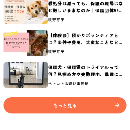
殺処分は減っても、保護の現場はな
ぜ厳しいままなのか｜保護団体59団
体の実態調査【保護犬・保護猫白書
牧野芽子
2026】
【体験談】預かりボランティアと
は？条件や費用、大変なことなど紹
介
牧野芽子
保護犬・保護猫のトライアルって
何？見極め方や失敗理由、準備に必
要なものを紹介
ペトコトお結び事務局
もっと見る