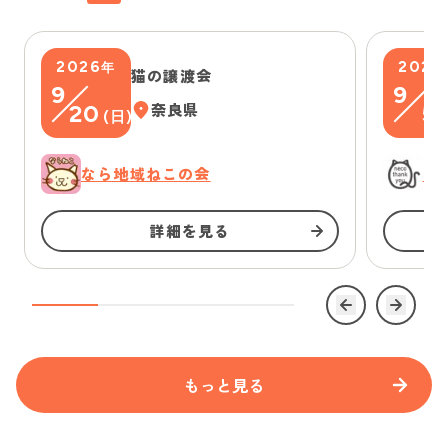
2026
2026
年
猫の譲渡会
9
9
20
奈良県
5
(
日
)
(
なら地域ねこの会
に
詳細を見る
もっと見る