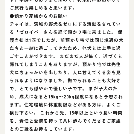
ご旅行も楽しめると思います。
●預かり家族からのお願い
チャイは、茨城の野犬をゼロにする活動をされてい
る「ゼロイバ」さんを経て預かり宅に来ました。 保
護当初は1匹でしたが、前預かり宅では同じ境遇の犬
たちと一緒に過ごしてきたため、他犬とは上手に過
ごすことができます。 まだまだ人が怖く、近づくと
隠れてしまうこともありますが、預かり宅では先住
犬にちょっかいを出したり、人に甘えてくる姿も見
られるようになりました。撫でられることも大好き
で、とても穏やかで優しい子です。 まだ子犬のた
め、成犬になると15kg〜20kg程度になると予想され
ます。住宅環境に体重制限などがある方は、よくご
検討下さい。 これから先、15年以上という長い時間
を、責任と愛情を持って共に歩んでくださるご家族
とのご縁をお待ちしています。