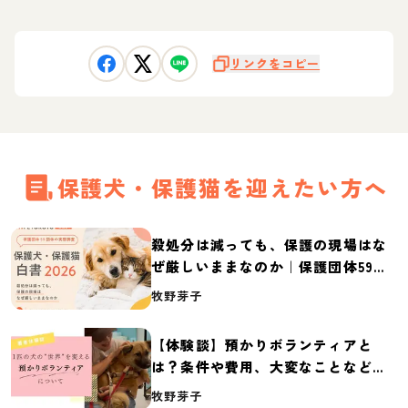
リンクをコピー
保護犬・保護猫を迎えたい方へ
殺処分は減っても、保護の現場はな
ぜ厳しいままなのか｜保護団体59団
体の実態調査【保護犬・保護猫白書
牧野芽子
2026】
【体験談】預かりボランティアと
は？条件や費用、大変なことなど紹
介
牧野芽子