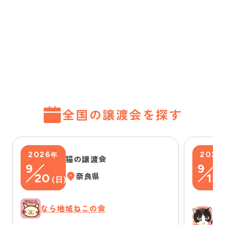
全国の譲渡会を探す
2026
2026
年
猫の譲渡会
9
9
20
奈良県
13
(
日
)
(
なら地域ねこの会
ゆ