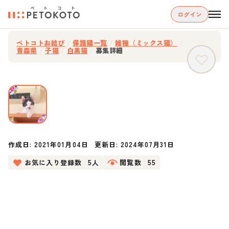
ログイン
ペトコトお結び
/
保護猫一覧
/
雑種（ミックス猫）
/
青森県
/
子猫
/
白黒猫
/
募集詳細
作成日:
2021年01月04日
更新日:
2024年07月31日
お気に入り登録数
5人
閲覧数
55