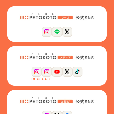
DOGS
CATS