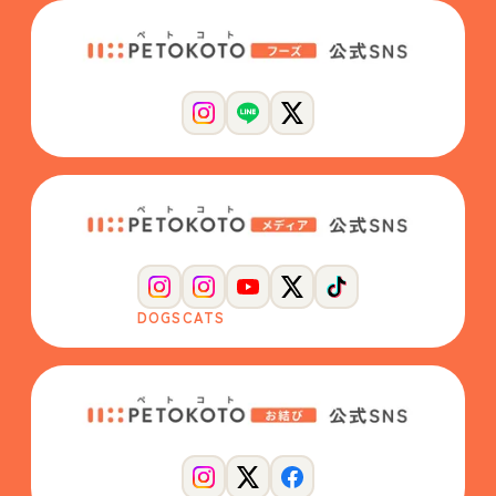
DOGS
CATS