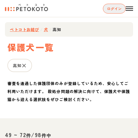
ログイン
ペトコトお結び
/
犬
/
高知
保護犬一覧
高知
審査を通過した保護団体のみが登録しているため、安心してご
利用いただけます。 殺処分問題の解決に向けて、保護犬や保護
猫から迎える選択肢をぜひご検討ください。
49
~
72
/
98
件
件中