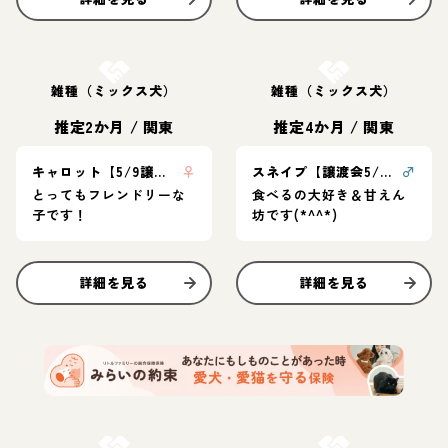
お結び決定
お結び決定
雑種（ミックス犬）
雑種（ミックス犬）
推定2か月
/
関東
推定4か月
/
関東
キャロット【5/9譲渡会】
♀
スネイプ【譲渡会5/9】
♂
とってもフレンドリーな
食べるの大好き＆甘えん
子です！
坊です(*^^*)
詳細を見る
詳細を見る
お結び決定
お結び決定