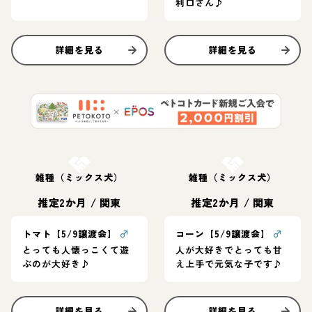
利口さん♪
詳細を見る
詳細を見る
お結び決定
お結び決定
雑種（ミックス犬）
雑種（ミックス犬）
推定2か月
/
関東
推定2か月
/
関東
トマト【5/9譲渡会】
♂
コーン【5/9譲渡会】
♂
とっても人懐っこくて遊
人が大好きでとっても甘
ぶのが大好き♪
え上手で元気な子です♪
詳細を見る
詳細を見る