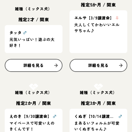
推定5か月
/
関東
雑種（ミックス犬）
エルサ【3/9譲渡会】
♀
推定2才
/
関東
大人しくてかわいいエル
サちゃん♪
タッタ
♂
元気いっぱい！遊ぶの大
好き！
詳細を見る
詳細を見る
お結び決定
お結び決定
雑種（ミックス犬）
雑種（ミックス犬）
推定2か月
/
関東
推定3か月
/
関東
えのき【9/30譲渡会】
♂
くぬぎ【10/14譲渡会】
♂
マイペースで可愛いえの
まあるいフォルムが可愛
きくんです！
いくぬぎちゃん♪