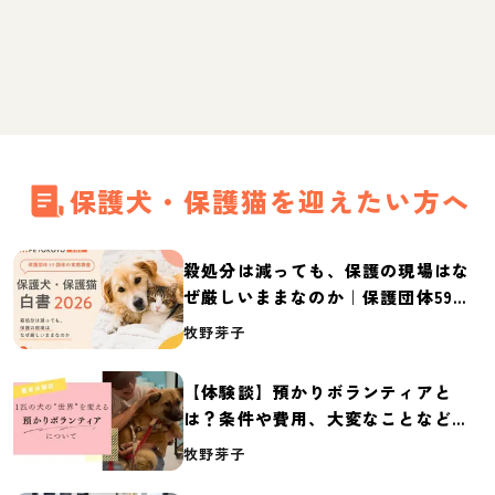
保護犬・保護猫を迎えたい方へ
殺処分は減っても、保護の現場はな
ぜ厳しいままなのか｜保護団体59団
体の実態調査【保護犬・保護猫白書
牧野芽子
2026】
【体験談】預かりボランティアと
は？条件や費用、大変なことなど紹
介
牧野芽子