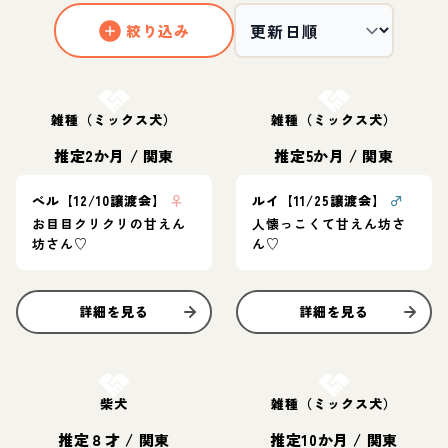
絞り込み
お結び決定
お結び決定
雑種（ミックス犬）
雑種（ミックス犬）
推定2か月
/
関東
推定5か月
/
関東
べル【12/10譲渡会】
♀
ルイ【11/25譲渡会】
♂
お目目クリクリの甘えん
人懐っこくて甘えん坊さ
坊さん♡
ん♡
詳細を見る
詳細を見る
お結び決定
お結び決定
柴犬
雑種（ミックス犬）
推定８才
/
関東
推定10か月
/
関東