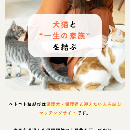
犬猫
と
“一生の家族”
を結ぶ
ペトコトお結びは
保護犬・保護猫と迎えたい人を結ぶ
マッチングサイト
です。