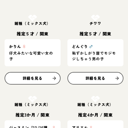
お結び決定
お結び決定
雑種（ミックス犬）
チワワ
推定５才
/
関東
推定５才
/
関東
かりん
♀
どんぐり
♂
仔犬みたいな可愛い女の
恥ずかしがり屋でモジモ
子
ジしちゃう男の子
詳細を見る
詳細を見る
お結び決定
お結び決定
雑種（ミックス犬）
雑種（ミックス犬）
推定3か月
/
関東
推定4か月
/
関東
ジャスミン【12/16譲渡会】
♀
アリエル
♀