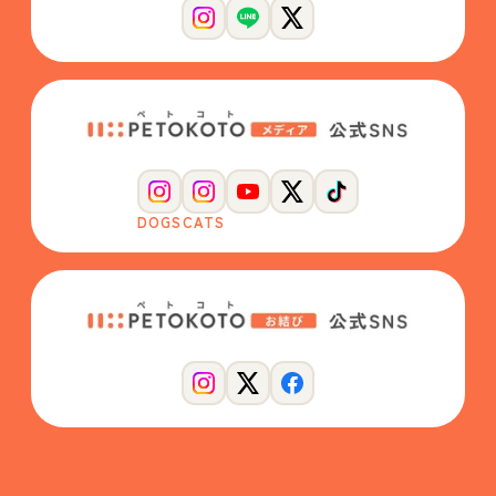
DOGS
CATS