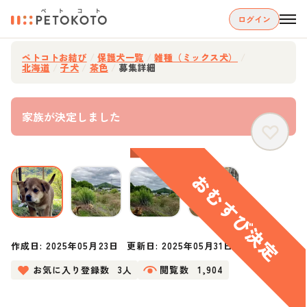
ログイン
ペトコトお結び
/
保護犬一覧
/
雑種（ミックス犬）
/
北海道
/
子犬
/
茶色
/
募集詳細
家族が決定しました
作成日:
2025年05月23日
更新日:
2025年05月31日
お気に入り登録数
3人
閲覧数
1,904