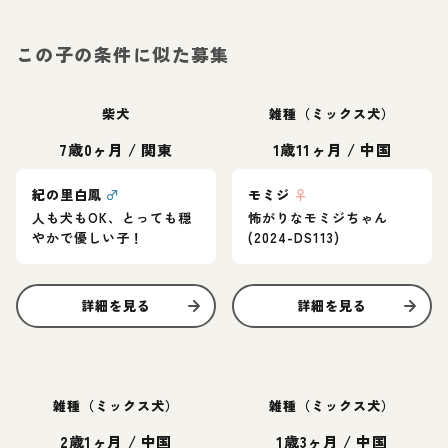
この子の条件に似た募集
柴犬
雑種（ミックス犬）
7歳0ヶ月
/
関東
1歳11ヶ月
/
中国
紀の里白鳳
♂
モミジ
♀
人も犬もOK、とっても穏
怖がりなモミジちゃん
やかで優しい子！
(2024-DS113)
詳細を見る
詳細を見る
雑種（ミックス犬）
雑種（ミックス犬）
2歳1ヶ月
/
中国
1歳3ヶ月
/
中国