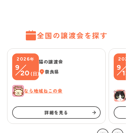
全国の譲渡会を探す
2026
2026
年
猫の譲渡会
9
9
20
奈良県
13
(
日
)
(
なら地域ねこの会
ゆ
詳細を見る