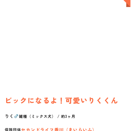
ビックになるよ！可愛いりくくん
りく
♂
雑種（ミックス犬）
/
約3ヶ月
セカンドライフ香川（まいらいふ）
保護団体