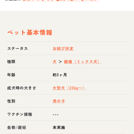
ペット基本情報
ステータス
お結び決定
種類
犬
＞
雑種（ミックス犬）
年齢
約3ヶ月
成犬時の大きさ
大型犬（20kg〜）
性別
男の子
ワクチン接種
---
去勢/避妊
未実施