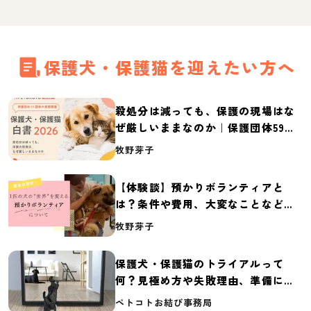
保護犬・保護猫を迎えたい方へ
殺処分は減っても、保護の現場はな
ぜ厳しいままなのか｜保護団体59団
体の実態調査【保護犬・保護猫白書
牧野芽子
2026】
【体験談】預かりボランティアと
は？条件や費用、大変なことなど紹
介
牧野芽子
保護犬・保護猫のトライアルって
何？見極め方や失敗理由、準備に必
要なものを紹介
ペトコトお結び事務局