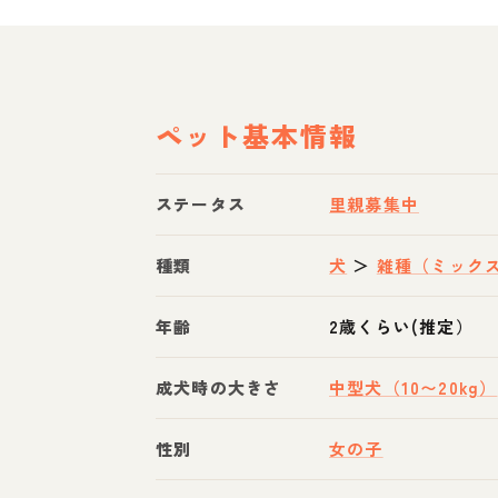
ペット基本情報
ステータス
里親募集中
種類
犬
＞
雑種（ミック
年齢
2歳くらい(推定）
成犬時の大きさ
中型犬（10〜20kg）
性別
女の子