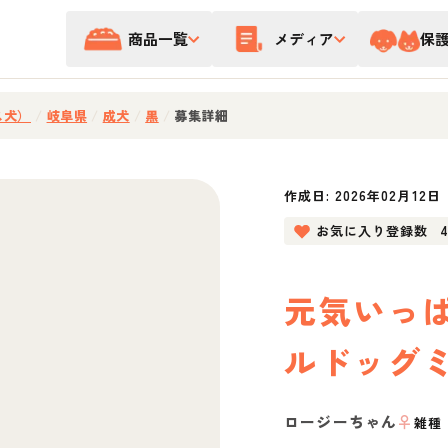
商品一覧
メディア
保
ス犬）
/
岐阜県
/
成犬
/
黒
/
募集詳細
作成日:
2026年02月12日
お気に入り登録数
元気いっ
ルドッグ
ロージーちゃん
♀
雑種