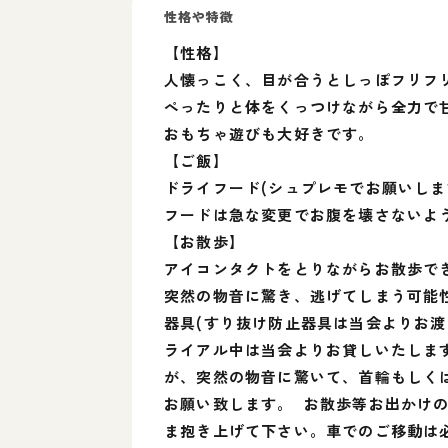
性格や特徴
【性格】
人懐っこく、目が合うとしっぽフリフ
ぺったりと体をくっつけながら全力で
おもちゃ遊びも大好きです。
【ご飯】
ドライフード(シュプレモでお願いします
フードは急な変更でお腹を壊さないよ
【お散歩】
アイコンタクトをとりながらお散歩で
突然の物音に驚き、逃げてしまう可能
器具(すり抜け防止器具は当会よりお
ライアル中は当会よりお貸しいたしま
が、突然の物音に驚いて、首輪もしく
お願い致します。 お散歩等お出かけ
ま抱き上げて下さい。車でのご移動は