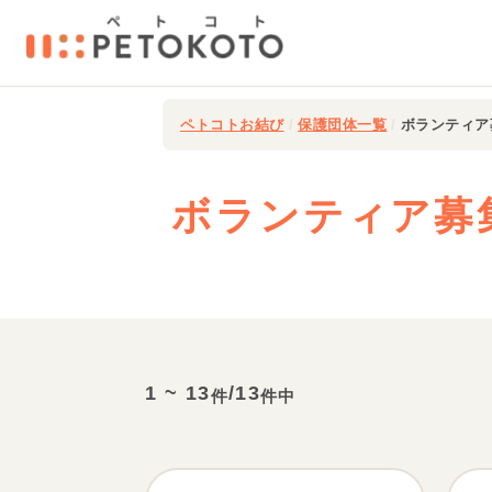
ペトコトお結び
/
保護団体一覧
/
ボランティア
ボランティア募
1
~
13
/
13
件
件中