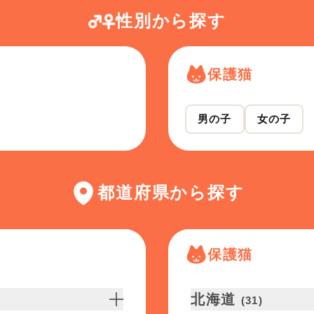
性別から探す
保護猫
男の子
女の子
都道府県から探す
保護猫
北海道
(
31
)