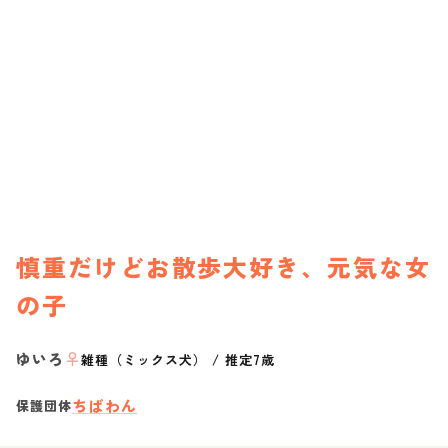
慎重だけどお散歩大好き、元気な女
の子
ゆいろ
♀
雑種（ミックス犬）
/
推定7歳
ちばわん
保護団体