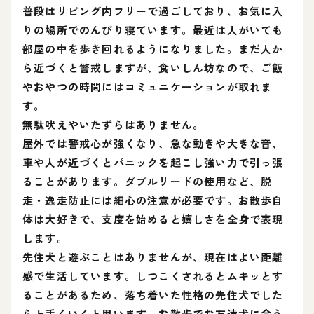
普段はリビング内フリーで過ごしており、お気に入
りの場所でのんびり寝ています。最近は人がいても
部屋の中を歩き回れるようになりました。まだ人か
ら近づくと警戒しますが、食いしん坊なので、ご飯
やおやつの時間にはコミュニケーションが取れま
す。
無駄吠えやいたずらはありません。
屋外では警戒心が強くなり、急な動きや大きな音、
車や人が近づくとパニックを起こし強い力で引っ張
ることがあります。ダブルリードの使用など、脱
走・逸走防止には細心の注意が必要です。お散歩自
体は大好きで、支度を始めると嬉しさを全身で表現
します。
先住犬と遊ぶことはありませんが、現在はよい距離
感で生活しています。しつこくされるとムキッとす
ることがあるため、落ち着いた性格の先住犬でした
ら上手くいくと思います。お散歩でお友達犬に会う