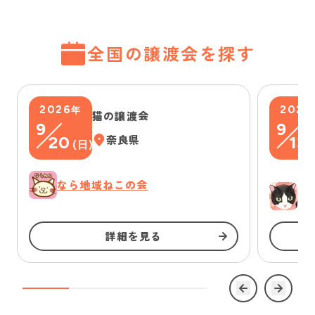
全国の譲渡会を探す
2026
2026
年
猫の譲渡会
9
9
20
奈良県
13
(
日
)
(
なら地域ねこの会
ゆ
詳細を見る