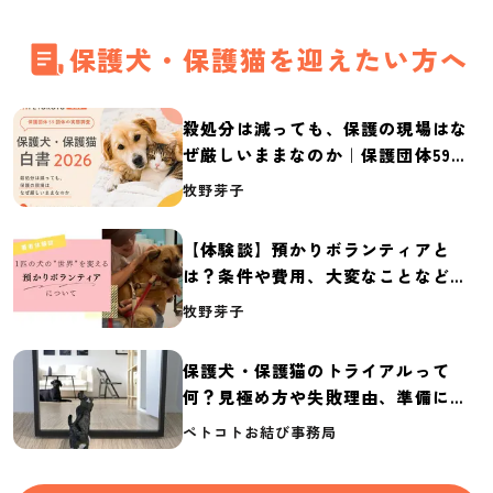
保護犬・保護猫を迎えたい方へ
殺処分は減っても、保護の現場はな
ぜ厳しいままなのか｜保護団体59団
体の実態調査【保護犬・保護猫白書
牧野芽子
2026】
【体験談】預かりボランティアと
は？条件や費用、大変なことなど紹
介
牧野芽子
保護犬・保護猫のトライアルって
何？見極め方や失敗理由、準備に必
要なものを紹介
ペトコトお結び事務局