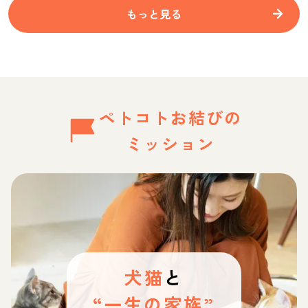
もっと見る
ペトコトお結びの
ミッション
犬猫
と
“一生の家族”