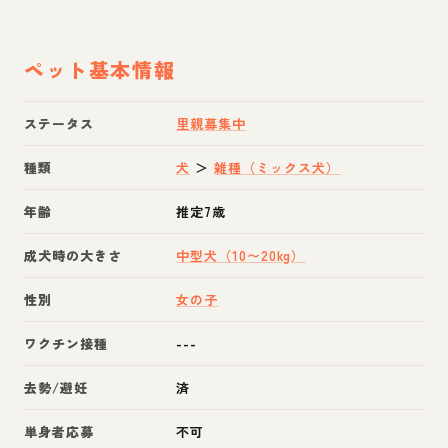
ペット基本情報
ステータス
里親募集中
種類
犬
＞
雑種（ミックス犬）
年齢
推定7歳
成犬時の大きさ
中型犬（10〜20kg）
性別
女の子
ワクチン接種
---
去勢/避妊
済
単身者応募
不可