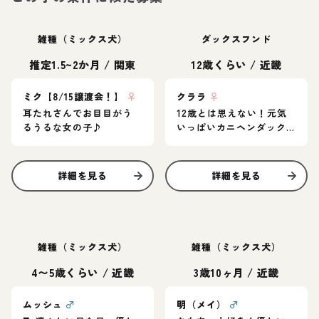
雑種（ミックス犬）
ダックスフンド
推定1.5~2か月
/
関東
12歳くらい
/
近畿
ミク【8/15譲渡会！】
♀
クララ
♀
耳たれさんでお目目がう
12歳とは思えない！元気
るうるな女の子♪
いっぱいカニヘンダック
スの女の子♪
詳細を見る
詳細を見る
雑種（ミックス犬）
雑種（ミックス犬）
4〜5歳くらい
/
近畿
3歳10ヶ月
/
近畿
ムッシュ
♂
明（メイ）
♂