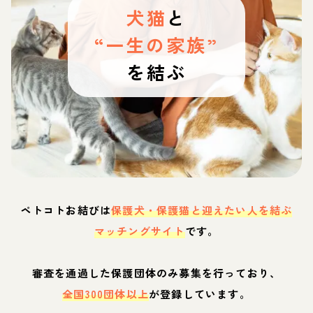
犬猫
と
“一生の家族”
を結ぶ
ペトコトお結びは
保護犬・保護猫と迎えたい人を結ぶ
マッチングサイト
です。
審査を通過した保護団体のみ募集を行っており、
全国300団体以上
が登録しています。