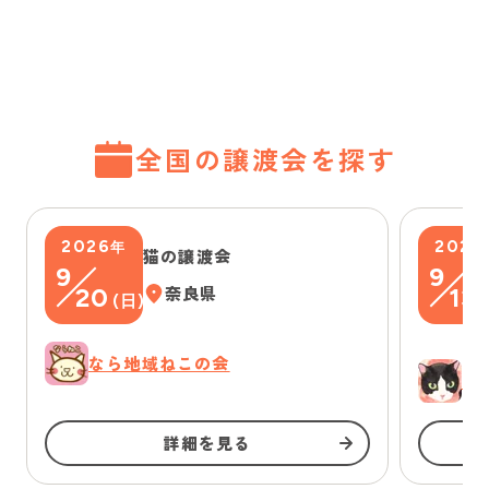
全国の譲渡会を探す
2026
2026
年
猫の譲渡会
9
9
20
奈良県
13
(
日
)
(
なら地域ねこの会
ゆ
詳細を見る