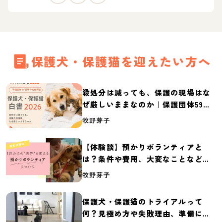
保護犬・保護猫を迎えたい方へ
殺処分は減っても、保護の現場はな
ぜ厳しいままなのか｜保護団体59団
体の実態調査【保護犬・保護猫白書
牧野芽子
2026】
【体験談】預かりボランティアと
は？条件や費用、大変なことなど紹
介
牧野芽子
保護犬・保護猫のトライアルって
何？見極め方や失敗理由、準備に必