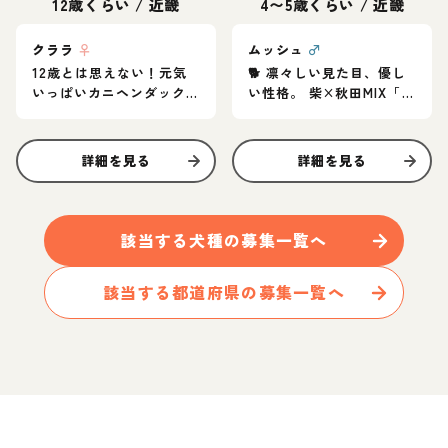
12歳くらい
/
近畿
4〜5歳くらい
/
近畿
クララ
♀
ムッシュ
♂
12歳とは思えない！元気
🐕 凛々しい見た目、優し
いっぱいカニヘンダック
い性格。 柴×秋田MIX「ム
スの女の子♪
ッシュ」家族募集中
詳細を見る
詳細を見る
該当する
犬
種の募集一覧へ
該当する都道府県の募集一覧へ