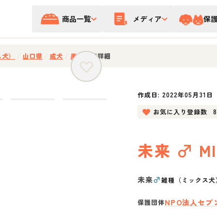
商品一覧
メディア
保
ス犬）
/
山口県
/
成犬
/
黒
/
募集詳細
作成日:
2022年05月31日
お気に入り登録数
未来 ♂ MI
未来
♂
雑種（ミックス犬
NPO法人セブ
保護団体