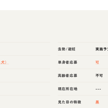
去勢/避妊
実施予
ス犬）
単身者応募
可
高齢者応募
不可
現在所在地
---
見た目の特徴
黒