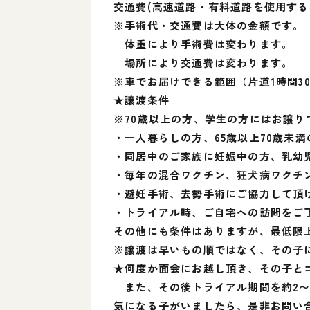
交通費(高速道路・有料道路を使用する場
※手術代・交通費は大体の金額です。
体重により手術費は変わります。
場所により交通費は変わります。
※車でお届けできる範囲（片道1時間3
★譲渡条件
※70歳以上の方、学生の方にはお譲り
・一人暮らしの方、65歳以上70歳未
・同居中のご家族に妊娠中の方、乳幼
・毎年の混合ワクチン、狂犬病ワクチ
・避妊手術、去勢手術にご協力して頂
・トライアル時、ご自宅への訪問をご
その他にも条件はありますが、最低限
※譲渡は早いもの順ではなく、その子
★何度か面会にお越し頂き、その子と
また、その後トライアル期間を約2〜
気になる子がいましたら、是非お問い