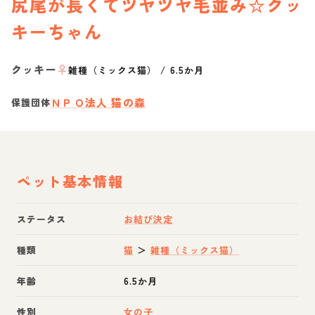
尻尾が長くてツヤツヤ毛並み☆クッ
キーちゃん
クッキー
♀
雑種（ミックス猫）
/
6.5か月
ＮＰＯ法人 猫の森
保護団体
ペット基本情報
ステータス
お結び決定
種類
猫
＞
雑種（ミックス猫）
年齢
6.5か月
性別
女の子