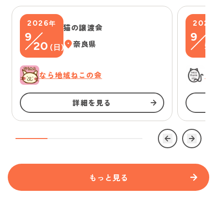
2026
2026
年
猫の譲渡会
9
9
20
奈良県
5
(
日
)
(
なら地域ねこの会
に
詳細を見る
もっと見る