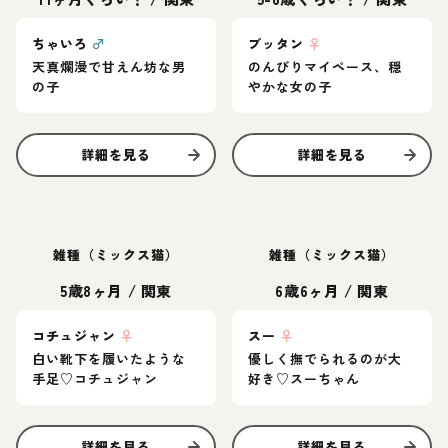
ちゃいろ
♂
ブッタン
♀
天真爛漫で甘えん坊な男
のんびりマイペース、穏
の子
やかな女の子
詳細を見る
詳細を見る
雑種（ミックス猫）
雑種（ミックス猫）
5歳8ヶ月
/
関東
6歳6ヶ月
/
関東
コチュジャン
♀
スー
♀
白い靴下を履いたような
優しく撫でられるのが大
手足♡コチュジャン
好き♡スーちゃん
詳細を見る
詳細を見る