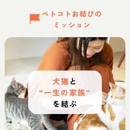
ペトコトお結びの
ミッション
犬猫
と
“一生の家族”
を結ぶ