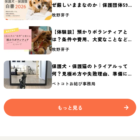
ぜ厳しいままなのか｜保護団体59団
体の実態調査【保護犬・保護猫白書
牧野芽子
2026】
【体験談】預かりボランティアと
は？条件や費用、大変なことなど紹
介
牧野芽子
保護犬・保護猫のトライアルって
何？見極め方や失敗理由、準備に必
要なものを紹介
ペトコトお結び事務局
もっと見る