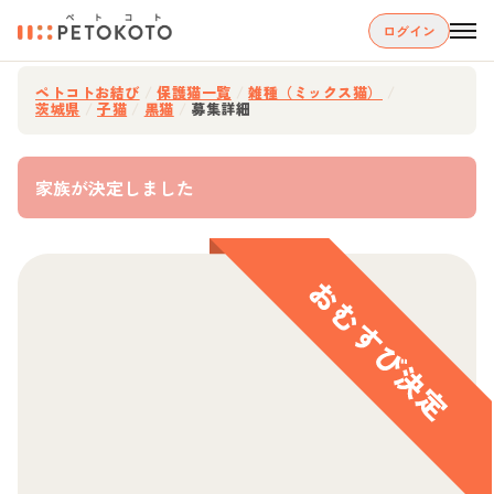
ログイン
ペトコトお結び
/
保護猫一覧
/
雑種（ミックス猫）
/
茨城県
/
子猫
/
黒猫
/
募集詳細
家族が決定しました