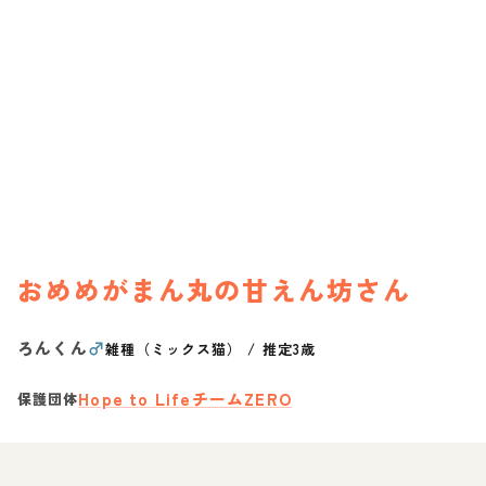
おめめがまん丸の甘えん坊さん
ろんくん
♂
雑種（ミックス猫）
/
推定3歳
Hope to LifeチームZERO
保護団体