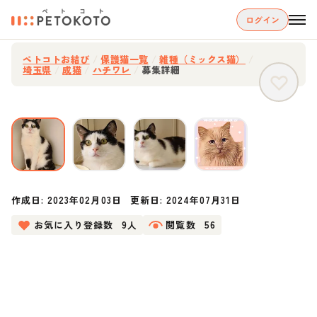
ログイン
ペトコトお結び
/
保護猫一覧
/
雑種（ミックス猫）
/
埼玉県
/
成猫
/
ハチワレ
/
募集詳細
作成日:
2023年02月03日
更新日:
2024年07月31日
お気に入り登録数
9人
閲覧数
56