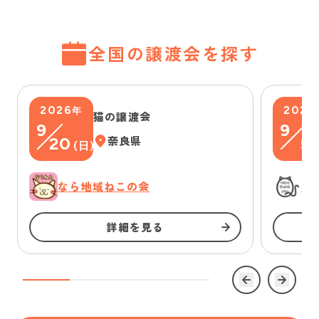
全国の譲渡会を探す
2026
2026
年
猫の譲渡会
9
9
20
奈良県
5
(
日
)
(
なら地域ねこの会
に
詳細を見る