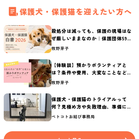
保護犬・保護猫を迎えたい方へ
殺処分は減っても、保護の現場はな
ぜ厳しいままなのか｜保護団体59団
体の実態調査【保護犬・保護猫白書
牧野芽子
2026】
【体験談】預かりボランティアと
は？条件や費用、大変なことなど紹
介
牧野芽子
保護犬・保護猫のトライアルって
何？見極め方や失敗理由、準備に必
要なものを紹介
ペトコトお結び事務局