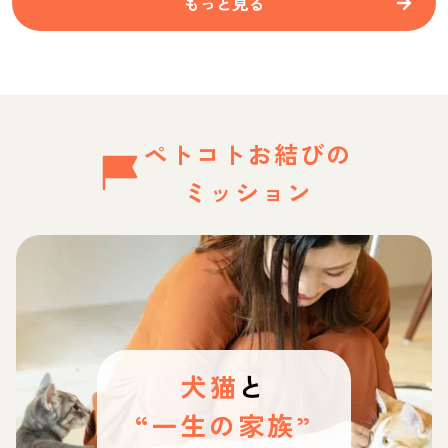
もっと見る
ペトコトお結びの
ミッション
犬猫
と
“一生の家族”