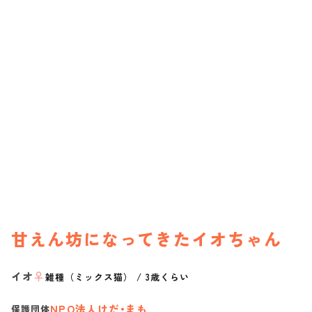
甘えん坊になってきたイオちゃん
イオ
♀
雑種（ミックス猫）
/
3歳くらい
NPO法人けだ•まも
保護団体