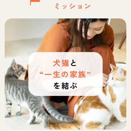
ミッション
犬猫
と
“一生の家族”
を結ぶ