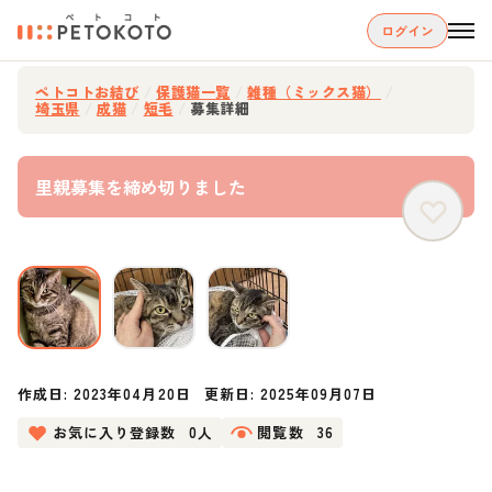
ログイン
ペトコトお結び
/
保護猫一覧
/
雑種（ミックス猫）
/
埼玉県
/
成猫
/
短毛
/
募集詳細
里親募集を締め切りました
作成日:
2023年04月20日
更新日:
2025年09月07日
お気に入り登録数
0人
閲覧数
36