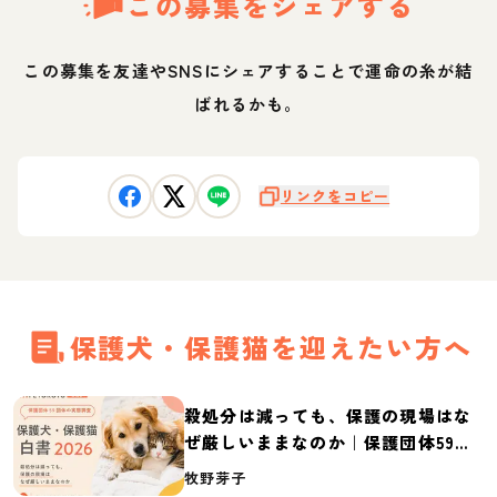
この募集をシェアする
この募集を友達やSNSにシェアすることで運命の糸が結
ばれるかも。
リンクをコピー
保護犬・保護猫を迎えたい方へ
殺処分は減っても、保護の現場はな
ぜ厳しいままなのか｜保護団体59団
体の実態調査【保護犬・保護猫白書
牧野芽子
2026】