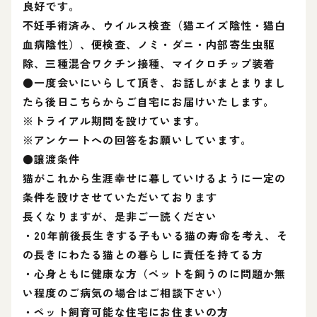
良好です。
不妊手術済み、ウイルス検査（猫エイズ陰性・猫白
血病陰性）、便検査、ノミ・ダニ・内部寄生虫駆
除、三種混合ワクチン接種、マイクロチップ装着
●一度会いにいらして頂き、お話しがまとまりまし
たら後日こちらからご自宅にお届けいたします。
※トライアル期間を設けています。
※アンケートへの回答をお願いしています。
●譲渡条件
猫がこれから生涯幸せに暮していけるように一定の
条件を設けさせていただいております
長くなりますが、是非ご一読ください
・20年前後長生きする子もいる猫の寿命を考え、そ
の長きにわたる猫との暮らしに責任を持てる方
・心身ともに健康な方（ペットを飼うのに問題か無
い程度のご病気の場合はご相談下さい）
・ペット飼育可能な住宅にお住まいの方