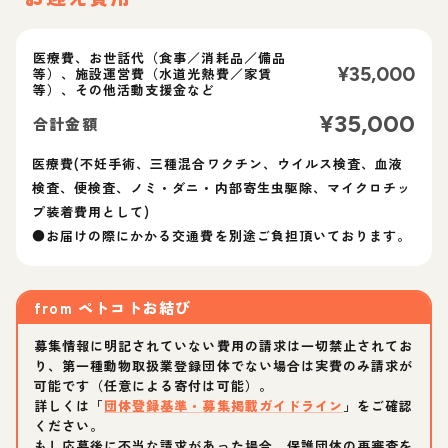
医療費、お世話代（食事／消耗品／備品
¥
35,000
等）、施設運営費（水道光熱費／家賃
等）、その他活動支援金など
¥
35,000
合計金額
医療費(不妊手術、三種混合ワクチン、ウイルス検査、血液
検査、便検査、ノミ・ダニ・内部寄生虫駆除、マイクロチッ
プ装着費用として)
●お届けの際にかかる交通費を別途ご負担頂いております。
from
ペトコトお結び
募集情報に明記されていない費用の請求は一切禁止されてお
り、第一種動物取扱業登録団体でない場合は実費のみ請求が
可能です（任意による寄付は可能）。
詳しくは「
団体登録基準・募集掲載ガイドライン
」をご確認
ください。
もし応募後に不当な請求があった場合、保護団体の再審査を