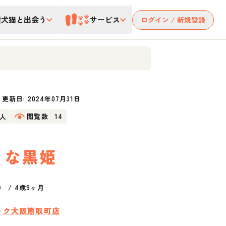
護犬猫と出会う
サービス
ログイン / 新規登録
更新日:
2024年07月31日
1人
閲覧数
14
イな黒姫
）
/
4歳9ヶ月
ック大阪熊取町店