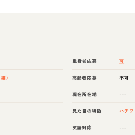
単身者応募
可
ス猫）
高齢者応募
不可
現在所在地
---
見た目の特徴
ハチワ
英語対応
---