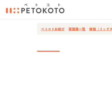
ペトコトお結び
/
保護猫一覧
/
雑種（ミック