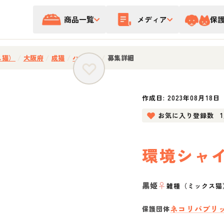
商品一覧
メディア
保
ス猫）
/
大阪府
/
成猫
/
ハチワレ
/
募集詳細
作成日:
2023年08月18日
お気に入り登録数
環境シャ
黒姫
♀
雑種（ミックス猫
ネコリパブリ
保護団体