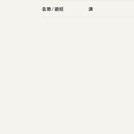
去勢/避妊
済