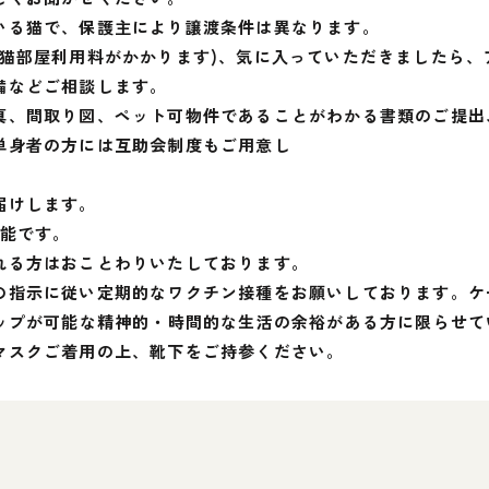
いる猫で、保護主により譲渡条件は異なります。
(猫部屋利用料がかかります)、気に入っていただきましたら
備などご相談します。
、間取り図、ペット可物件であることがわかる書類のご提出、
単身者の方には互助会制度もご用意し
届けします。
可能です。
れる方はおことわりいたしております。
の指示に従い定期的なワクチン接種をお願いしております。ケ
シップが可能な精神的・時間的な生活の余裕がある方に限らせて
マスクご着用の上、靴下をご持参ください。