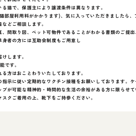
いる猫で、保護主により譲渡条件は異なります。
(猫部屋利用料がかかります)、気に入っていただきましたら
備などご相談します。
、間取り図、ペット可物件であることがわかる書類のご提出、
単身者の方には互助会制度もご用意し
届けします。
可能です。
れる方はおことわりいたしております。
の指示に従い定期的なワクチン接種をお願いしております。ケ
シップが可能な精神的・時間的な生活の余裕がある方に限らせて
マスクご着用の上、靴下をご持参ください。