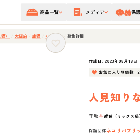
商品一覧
メディア
保
ス猫）
/
大阪府
/
成猫
/
ハチワレ
/
募集詳細
作成日:
2023年08月18日
お気に入り登録数
人見知り
千秋
♀
雑種（ミックス猫
ネコリパブリ
保護団体