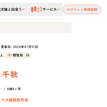
護犬猫と出会う
サービス
ログイン / 新規登録
更新日:
2024年07月31日
2人
閲覧数
30
な千秋
）
/
4歳9ヶ月
ック大阪熊取町店