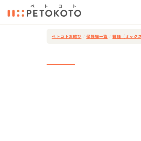
ペトコトお結び
/
保護猫一覧
/
雑種（ミック