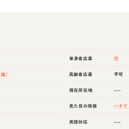
単身者応募
可
ス猫）
高齢者応募
不可
現在所在地
---
見た目の特徴
ハチワ
英語対応
---