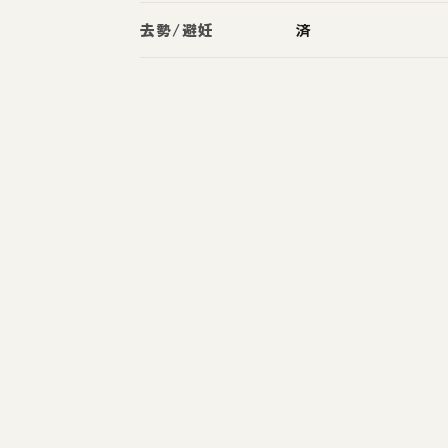
去勢/避妊
済