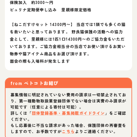
保険加入 約3000〜円
ピュリナ定期便申し込み 里親様限定価格
【ねこだすけセット 14300円〜】 当店では1頭でも多くの猫
を救いたいと思っております。 野良猫保護の活動への協力
金として、里親様には1匹1口14300円〜のご協力金をいただ
いております。ご協力金相当分の当店でお使い頂けるお買い
物券や猫アイテム商品をお選び頂けます。
面会の際も入場料が発生します
from
ペトコトお結び
募集情報に明記されていない費用の請求は一切禁止されてお
り、第一種動物取扱業登録団体でない場合は実費のみ請求が
可能です（任意による寄付は可能）。
詳しくは「
団体登録基準・募集掲載ガイドライン
」をご確認
ください。
もし応募後に不当な請求があった場合、保護団体の再審査を
しますので、お手数ですが
こちら
よりご連絡ください。