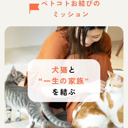
ペトコトお結びの
ミッション
犬猫
と
“一生の家族”
を結ぶ