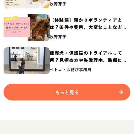
体の実態調査【保護犬・保護猫白書
牧野芽子
2026】
【体験談】預かりボランティアと
は？条件や費用、大変なことなど紹
介
牧野芽子
保護犬・保護猫のトライアルって
何？見極め方や失敗理由、準備に必
要なものを紹介
ペトコトお結び事務局
もっと見る