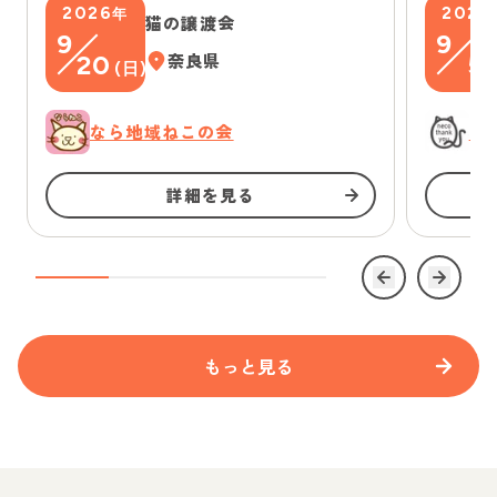
2026
2026
年
猫の譲渡会
9
9
20
奈良県
5
(
日
)
(
なら地域ねこの会
に
詳細を見る
もっと見る