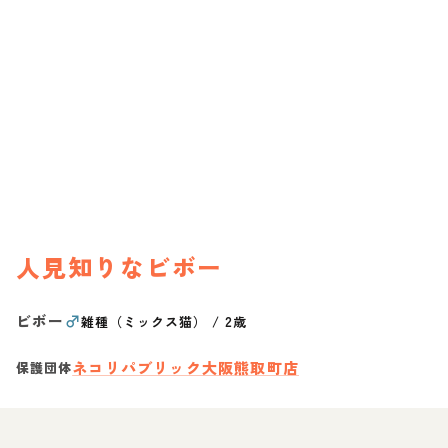
人見知りなビボー
ビボー
♂
雑種（ミックス猫）
/
2歳
ネコリパブリック大阪熊取町店
保護団体