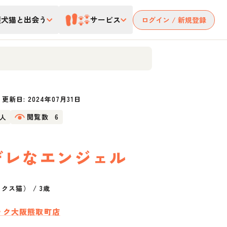
護犬猫と出会う
サービス
ログイン / 新規登録
更新日:
2024年07月31日
1人
閲覧数
6
デレなエンジェル
ックス猫）
/
3歳
ック大阪熊取町店