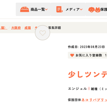
商品一覧
メディア
保
ス猫）
/
大阪府
/
成猫
/
キジ猫
/
募集詳細
作成日:
2023年08月23日
お気に入り登録数
少しツン
エンジェル
♀
雑種（ミ
ネコリパブリ
保護団体