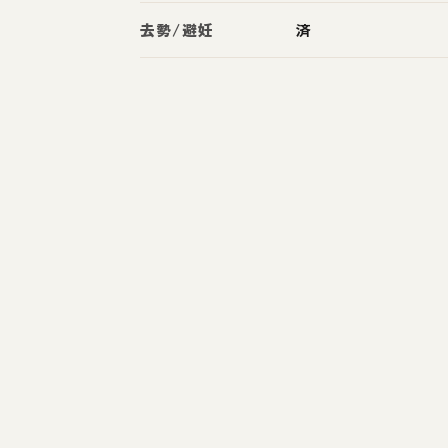
去勢/避妊
済