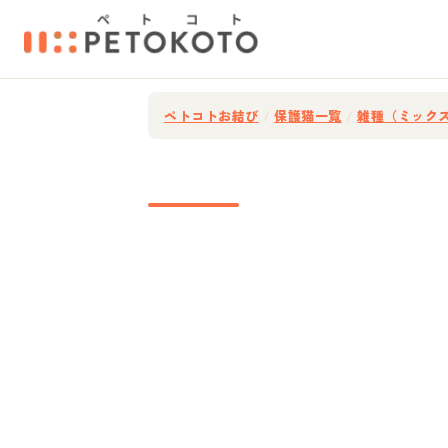
ペトコトお結び
/
保護猫一覧
/
雑種（ミック