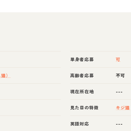
単身者応募
可
ス猫）
高齢者応募
不可
現在所在地
---
見た目の特徴
キジ猫
英語対応
---