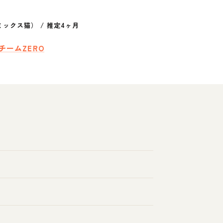
ミックス猫）
/
推定4ヶ月
feチームZERO