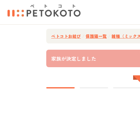
ペトコトお結び
/
保護猫一覧
/
雑種（ミック
家族が決定しました