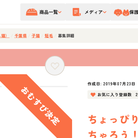
商品一覧
メディア
保
ス猫）
/
千葉県
/
子猫
/
短毛
/
募集詳細
作成日:
2019年07月23日
お気に入り登録数
ちょっぴ
ちゃろう