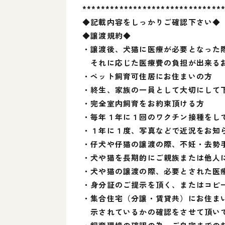
******************************
◆記載内容をしっかりご確認下さい◆
◆譲渡規約◆
・譲渡後、犬猫に医療が必要となった
それに応じた医療費の負担が出来る
・ペット飼育可住居にお住まいの方
・終生、家族の一員として大切にして
・完全室内飼育をお約束頂ける方
・毎年１年に１回のワクチン接種をし
・１年に１度、写真などで近況をお知
・仔犬や仔猫の譲渡の際、不妊・去勢
・犬や猫を長期的にご親族または他人
・犬や猫の譲渡の際、必要とされた医
・身分証のご提示を頂く、またはコピ
・集合住宅（分譲・賃貸共）にお住ま
示されているかの確認をさせて頂い