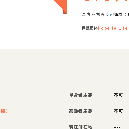
こちゃちろう
♂
雑種（
Hope to Li
保護団体
単身者応募
不可
ス猫）
高齢者応募
不可
現在所在地
---