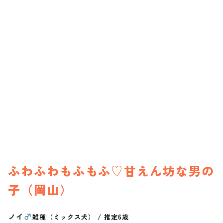
ふわふわもふもふ♡甘えん坊な男の
子（岡山）
ノイ
♂
雑種（ミックス犬）
/
推定6歳