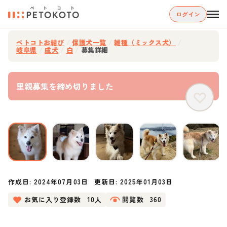
ログイン
ペトコトお結び
/
保護犬一覧
/
雑種（ミックス犬）
/
岐阜県
/
成犬
/
白
/
募集詳細
里親募集を締め切りました
作成日:
2024年07月03日
更新日:
2025年01月03日
お気に入り登録数
10人
閲覧数
360