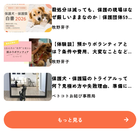
殺処分は減っても、保護の現場はな
ぜ厳しいままなのか｜保護団体59団
体の実態調査【保護犬・保護猫白書
牧野芽子
2026】
【体験談】預かりボランティアと
は？条件や費用、大変なことなど紹
介
牧野芽子
保護犬・保護猫のトライアルって
何？見極め方や失敗理由、準備に必
要なものを紹介
ペトコトお結び事務局
もっと見る