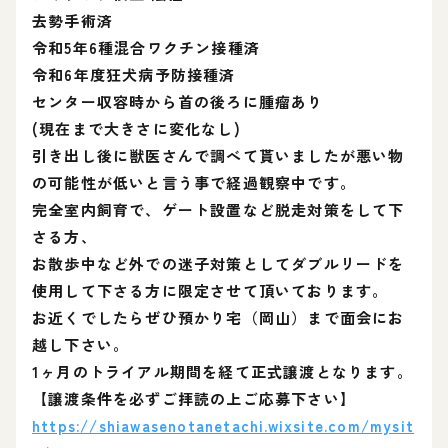
去勢手術済
令和5年6種混合ワクチン接種済
令和6年度狂犬病予防接種済
センター収容時から首の後ろに腫瘤あり
(現在まで大きさに変化なし)
引き出し後に獣医さんで調べて貰いましたが悪い物
の可能性が低いと言う事で経過観察中です。
完全室内飼育で、ゲート設置など脱走対策をして下
さる方、
お散歩中など外での迷子対策としてダブルリードを
使用して下さる方に限定させて頂いております。
お近くでしたらぜひ預かり宅（岡山）まで面会にお
越し下さい。
1ヶ月のトライアル期間を経て正式譲渡となります。
【譲渡条件を必ずご拝読の上ご応募下さい】
https://shiawasenotanetachi.wixsite.com/mysit