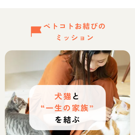
ペトコトお結びの
ミッション
犬猫
と
“一生の家族”
を結ぶ