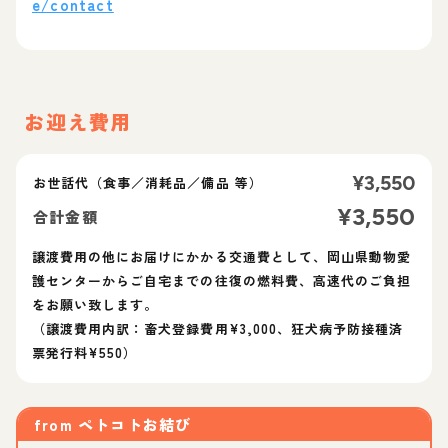
e/contact
お迎え費用
¥
3,550
お世話代（食事／消耗品／備品 等）
¥
3,550
合計金額
譲渡費用の他にお届けにかかる交通費として、岡山県動物愛
護センターからご自宅までの往復の燃料費、高速代のご負担
をお願い致します。
（譲渡費用内訳：畜犬登録費用¥3,000、狂犬病予防接種済
票発行料¥550）
from
ペトコトお結び