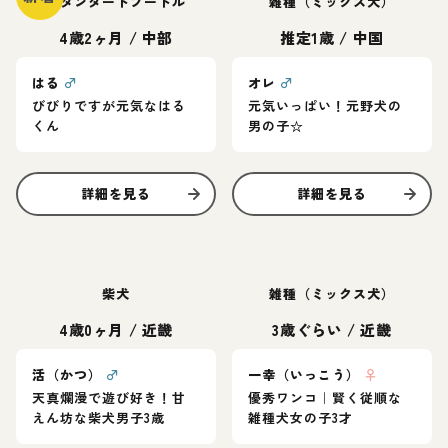
スタンダードプードル
雑種（ミックス犬）
4歳2ヶ月
/
中部
推定1歳
/
中国
はる
♂
オレ
♂
びびりですが元気なはる
元気いっぱい！元野犬の
くん
男の子☆
詳細を見る
詳細を見る
柴犬
雑種（ミックス犬）
4歳0ヶ月
/
近畿
3歳ぐらい
/
近畿
活（かつ）
♂
一幸（いっこう）
♀
天真爛漫で遊び好き！甘
優秀ワンコ｜賢く従順な
えん坊な柴犬男子3歳
雑種犬女の子3才