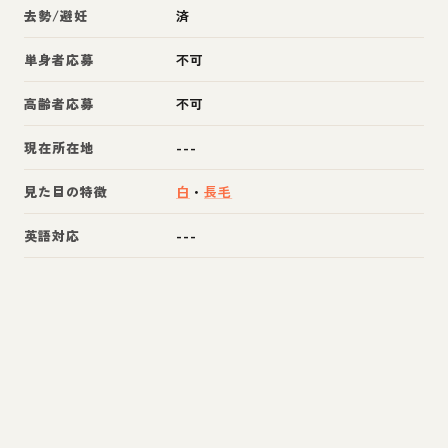
去勢/避妊
済
単身者応募
不可
高齢者応募
不可
現在所在地
---
見た目の特徴
白
・
長毛
英語対応
---