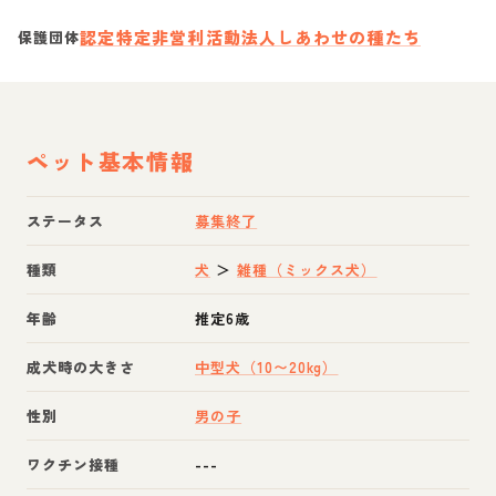
認定特定非営利活動法人しあわせの種たち
保護団体
ペット基本情報
ステータス
募集終了
種類
犬
＞
雑種（ミックス犬）
年齢
推定6歳
成犬時の大きさ
中型犬（10〜20kg）
性別
男の子
ワクチン接種
---