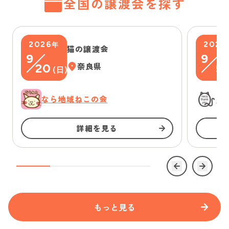
全国の譲渡会を探す
2026
2026
年
猫の譲渡会
9
9
20
奈良県
5
(
日
)
(
なら地域ねこの会
に
詳細を見る
もっと見る