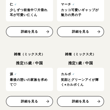
仁
♂
マーチ
♂
少しずつ前進中♡片垂れ
カッコ可愛いギャップが
耳が可愛い仁くん
魅力の男の子
詳細を見る
詳細を見る
雑種（ミックス犬）
雑種（ミックス犬）
推定15歳
/
中国
推定1歳
/
中国
源
♂
カルボ
♂
最後の憩いの家族を求め
笑顔とグリーンアイが輝
て♡
く⭐︎カルボくん
詳細を見る
詳細を見る