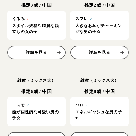
推定3歳
/
中国
推定2歳
/
中国
くるみ
♀
スフレ
♂
スタイル抜群♡綺麗な顔
大きなお耳がチャーミン
立ちの女の子
グな男の子☆
詳細を見る
詳細を見る
雑種（ミックス犬）
雑種（ミックス犬）
推定6歳
/
中国
推定8歳
/
中国
コスモ
♂
ハロ
♂
歯が個性的な可愛い男の
エネルギッシュな男の子
子☆
⭐︎