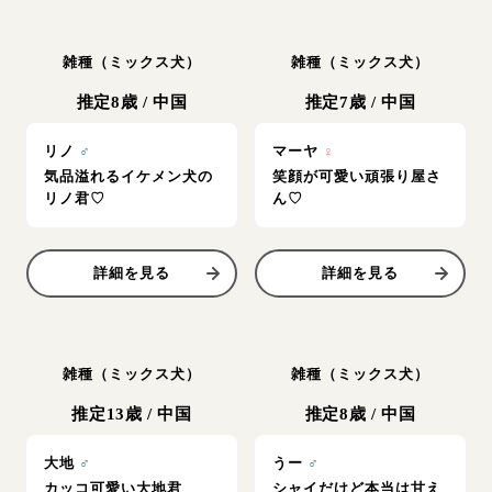
雑種（ミックス犬）
雑種（ミックス犬）
推定8歳
/
中国
推定7歳
/
中国
リノ
♂
マーヤ
♀
気品溢れるイケメン犬の
笑顔が可愛い頑張り屋さ
リノ君♡
ん♡
詳細を見る
詳細を見る
雑種（ミックス犬）
雑種（ミックス犬）
推定13歳
/
中国
推定8歳
/
中国
大地
♂
うー
♂
カッコ可愛い大地君
シャイだけど本当は甘え