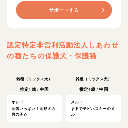
サポートする
認定特定非営利活動法人しあわせ
の種たち
の保護犬・保護猫
雑種（ミックス犬）
雑種（ミックス犬）
推定1歳
/
中国
推定4歳
/
中国
オレ
♂
メル
♀
元気いっぱい！元野犬の
まるでチビハスキーのメ
男の子☆
ル