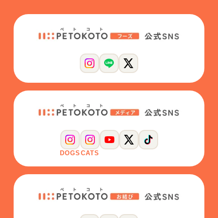
DOGS
CATS