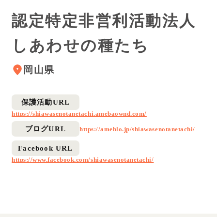
認定特定非営利活動法人
しあわせの種たち
岡山県
保護活動URL
https://shiawasenotanetachi.amebaownd.com/
ブログURL
https://ameblo.jp/shiawasenotanetachi/
Facebook URL
https://www.facebook.com/shiawasenotanetachi/