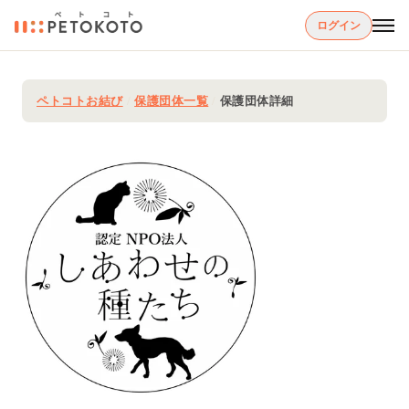
ログイン
ペトコトお結び
/
保護団体一覧
/
保護団体詳細