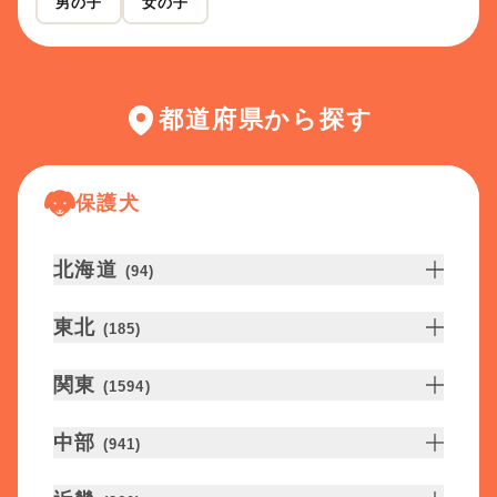
男の子
女の子
都道府県から探す
保護犬
北海道
(
94
)
東北
(
185
)
関東
(
1594
)
中部
(
941
)