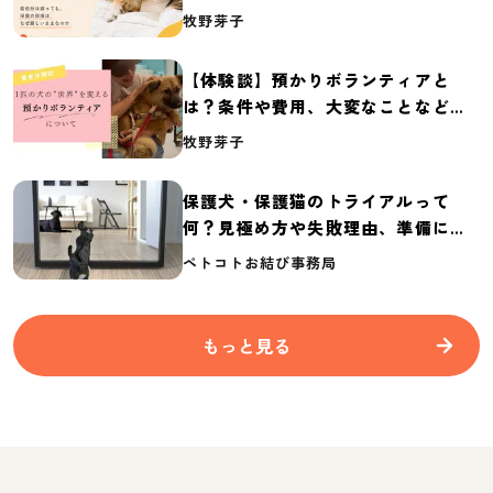
体の実態調査【保護犬・保護猫白書
牧野芽子
2026】
【体験談】預かりボランティアと
は？条件や費用、大変なことなど紹
介
牧野芽子
保護犬・保護猫のトライアルって
何？見極め方や失敗理由、準備に必
要なものを紹介
ペトコトお結び事務局
もっと見る