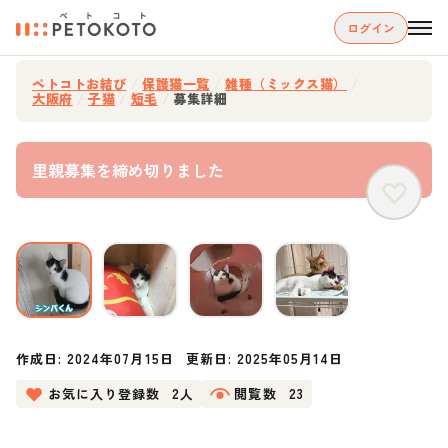
ログイン
ペトコトお結び
/
保護猫一覧
/
雑種（ミックス猫）
/
大阪府
/
子猫
/
短毛
/
募集詳細
里親募集を締め切りました
作成日:
2024年07月15日
更新日:
2025年05月14日
お気に入り登録数
2人
閲覧数
23