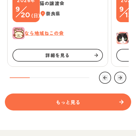
2026
2026
年
猫の譲渡会
9
9
20
奈良県
13
(
日
)
(
なら地域ねこの会
ゆ
詳細を見る
もっと見る