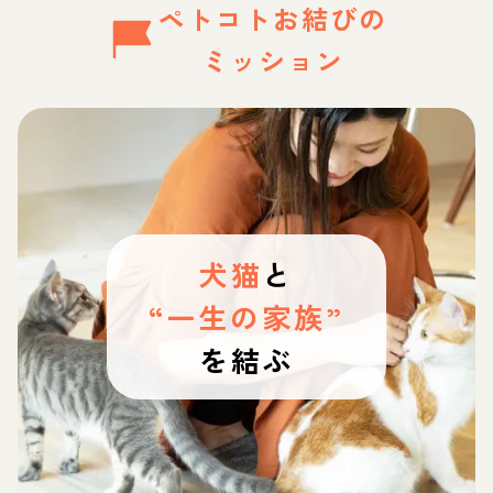
ペトコトお結びの
ミッション
犬猫
と
“一生の家族”
を結ぶ