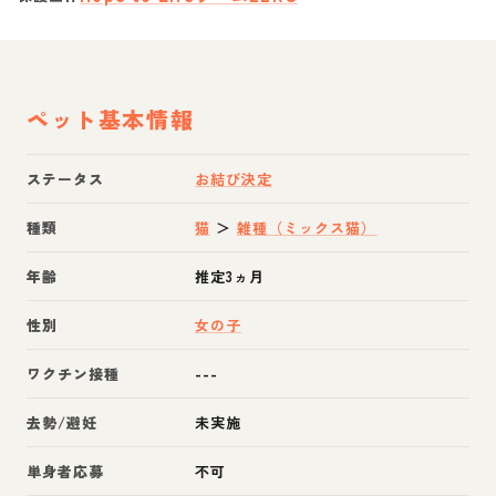
ペット基本情報
ステータス
お結び決定
種類
猫
＞
雑種（ミックス猫）
年齢
推定3ヵ月
性別
女の子
ワクチン接種
---
去勢/避妊
未実施
単身者応募
不可