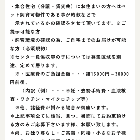
・集合住宅（分譲・賃貸共）にお住まいの方へはペ
ット飼育可物件である事が約款などで
示されているかの確認をさせて頂いてます。※ご
提示可能な方
・飼育環境の確認の為、ご自宅までのお届けが可能
な方（必須規約）
※センター負傷収容の子については募集区域を別
途、定めて居ります。
※・医療費のご負担金額・・・猫16000円～30000
円前後、
（内訳（例）・・・不妊・去勢手術費・血液検
査・ワクチン・マイクロチップ等）
※他、諸経費が掛かる場合が御座います。
＊上記事項全てに該当、且つ、書面にてお約束頂け
る方のみご応募下さいます様、お願い致します。
＊尚、お独り暮らし・ご高齢・同棲・小さなお子様