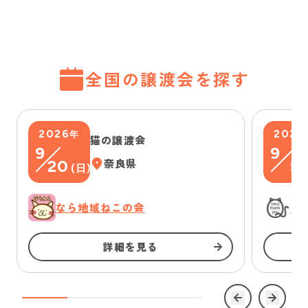
全国の譲渡会を探す
2026
2026
年
猫の譲渡会
9
9
20
奈良県
5
(
日
)
(
なら地域ねこの会
に
詳細を見る