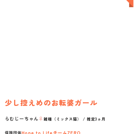
少し控えめのお転婆ガール
らむじーちゃん
♀
雑種（ミックス猫）
/
推定3ヵ月
Hope to LifeチームZERO
保護団体