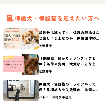
保護犬・保護猫を迎えたい方へ
殺処分は減っても、保護の現場はな
ぜ厳しいままなのか｜保護団体59団
体の実態調査【保護犬・保護猫白書
牧野芽子
2026】
【体験談】預かりボランティアと
は？条件や費用、大変なことなど紹
介
牧野芽子
保護犬・保護猫のトライアルって
何？見極め方や失敗理由、準備に必
要なものを紹介
ペトコトお結び事務局