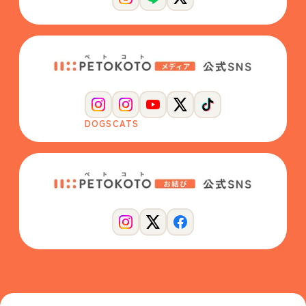
DOGS
CATS