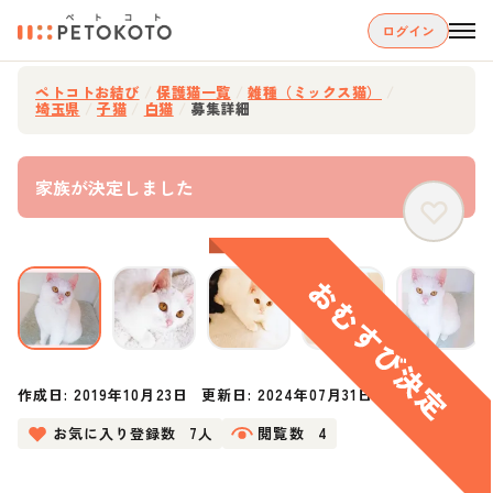
ログイン
ペトコトお結び
/
保護猫一覧
/
雑種（ミックス猫）
/
埼玉県
/
子猫
/
白猫
/
募集詳細
家族が決定しました
作成日:
2019年10月23日
更新日:
2024年07月31日
お気に入り登録数
7人
閲覧数
4