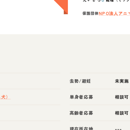
NPO法人アニマ
保護団体
去勢/避妊
未実施
ス犬）
単身者応募
相談可
高齢者応募
相談可
現在所在地
---