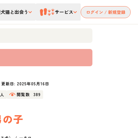
護犬猫と出会う
サービス
ログイン / 新規登録
更新日:
2025年05月16日
2人
閲覧数
389
男の子
クス犬）
/
一キロ