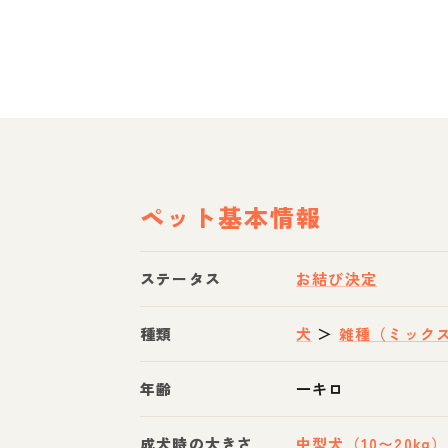
ペット基本情報
ステータス
お結び決定
種類
犬
＞
雑種（ミック
年齢
一キロ
成犬時の大きさ
中型犬（10〜20kg）