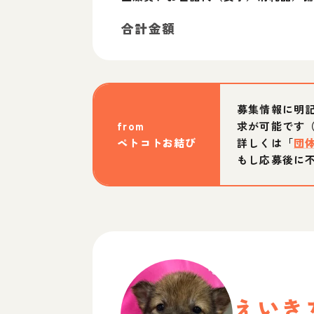
合計金額
募集情報に明
from
求が可能です
ペトコトお結び
詳しくは「
団
もし応募後に
えいき