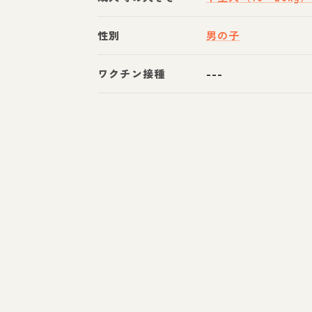
性別
男の子
ワクチン接種
---