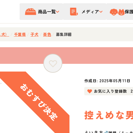
商品一覧
メディア
保
ス犬）
/
千葉県
/
子犬
/
茶色
/
募集詳細
作成日:
2025年05月11日
お気に入り登録数
控えめな
えいきち
♂
雑種（ミッ