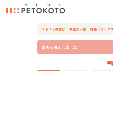
ペトコトお結び
/
保護犬一覧
/
雑種（ミック
家族が決定しました