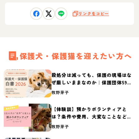
リンクをコピー
保護犬・保護猫を迎えたい方へ
殺処分は減っても、保護の現場はな
ぜ厳しいままなのか｜保護団体59団
体の実態調査【保護犬・保護猫白書
牧野芽子
2026】
【体験談】預かりボランティアと
は？条件や費用、大変なことなど紹
介
牧野芽子