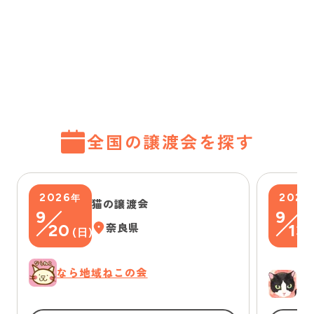
全国の譲渡会を探す
2026
2026
年
猫の譲渡会
9
9
20
奈良県
13
(
日
)
(
なら地域ねこの会
ゆ