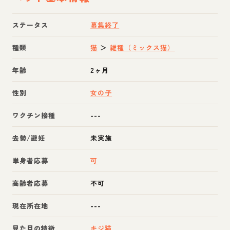
ステータス
募集終了
種類
猫
＞
雑種（ミックス猫）
年齢
2ヶ月
性別
女の子
ワクチン接種
---
去勢/避妊
未実施
単身者応募
可
高齢者応募
不可
現在所在地
---
見た目の特徴
キジ猫