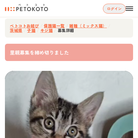
ログイン
ペトコトお結び
/
保護猫一覧
/
雑種（ミックス猫）
/
茨城県
/
子猫
/
キジ猫
/
募集詳細
里親募集を締め切りました