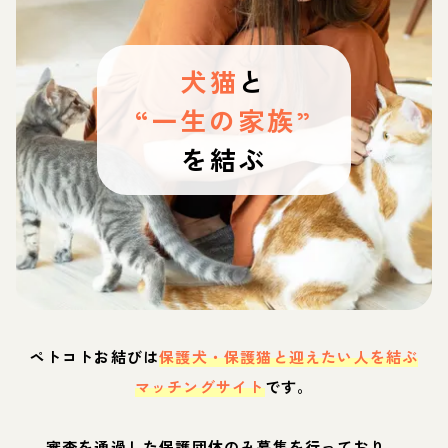
犬猫
と
“一生の家族”
を結ぶ
ペトコトお結びは
保護犬・保護猫と迎えたい人を結ぶ
マッチングサイト
です。
審査を通過した保護団体のみ募集を行っており、