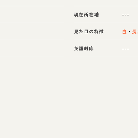
現在所在地
---
見た目の特徴
白
・
長
英語対応
---