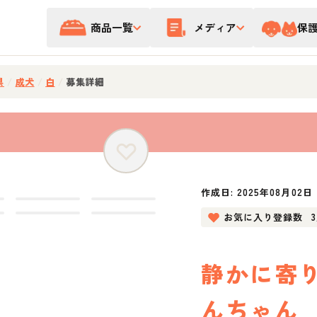
商品一覧
メディア
保
県
/
成犬
/
白
/
募集詳細
作成日:
2025年08月02日
お気に入り登録数
静かに寄
んちゃん