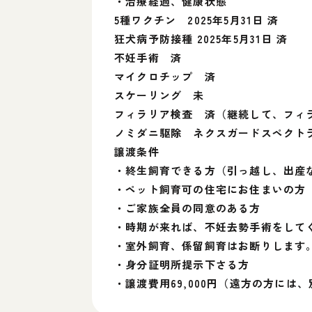
・治療経過、健康状態
5種ワクチン 2025年5月31日 済
狂犬病予防接種 2025年5月31日 済
不妊手術 済
マイクロチップ 済
スケーリング 未
フィラリア検査 済（継続して、フィ
ノミダニ駆除 ネクスガードスペクト
譲渡条件
・終生飼育できる方（引っ越し、出産
・ペット飼育可の住宅にお住まいの方
・ご家族全員の同意のある方
・時期が来れば、不妊去勢手術をして
・室外飼育、係
・身分証明所提示下さる方
・譲渡費用69,000円（遠方の方に