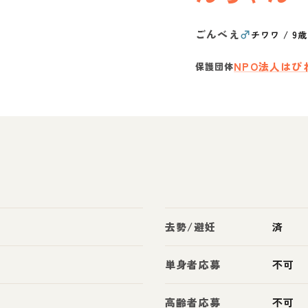
ごんべえ
♂
チワワ
/
9
NPO法人はぴ
保護団体
去勢/避妊
済
単身者応募
不可
高齢者応募
不可