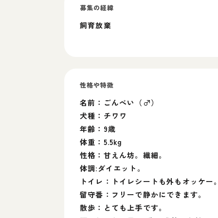
募集の経緯
飼育放棄
性格や特徴
名前：ごんべい（♂）
犬種：チワワ
年齢：9歳
体重：5.5kg
性格：甘えん坊。繊細。
体調:ダイエット。
トイレ：トイレシートも外もオッケー
留守番：フリーで静かにできます。
散歩：とても上手です。