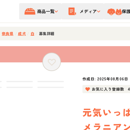
商品一覧
メディア
保
/
奈良県
/
成犬
/
白
/
募集詳細
作成日:
2025年08月06日
お気に入り登録数
元気いっ
メラニア