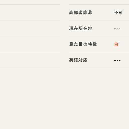
高齢者応募
不可
現在所在地
---
見た目の特徴
白
英語対応
---