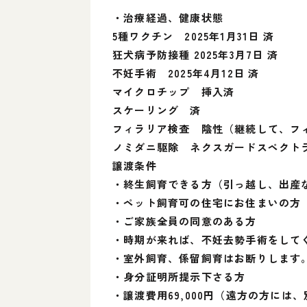
・治療経過、健康状態
5種ワクチン 2025年1月31日 済
狂犬病予防接種 2025年3月7日 済
不妊手術 2025年4月12日 済
マイクロチップ 挿入済
スケーリング 済
フィラリア検査 陰性（継続して、フ
ノミダニ駆除 ネクスガードスペクト
譲渡条件
・終生飼育できる方（引っ越し、出産
・ペット飼育可の住宅にお住まいの方
・ご家族全員の同意のある方
・時期が来れば、不妊去勢手術をして
・室外飼育、係
・身分証明所提示下さる方
・譲渡費用69,000円（遠方の方に