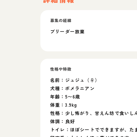
募集の経緯
ブリーダー放棄
性格や特徴
名前：ジュジュ（♀）
犬種：ポメラニアン
年齢：5〜6歳
体重：3.9kg
性格：少し怖がり、甘えん坊で食いし
体調：良好
トイレ：ほぼシートでできますが、た