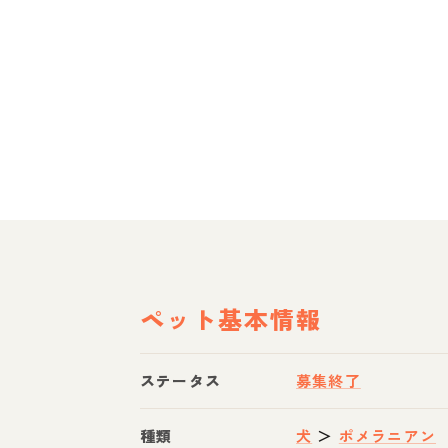
ペット基本情報
ステータス
募集終了
種類
犬
＞
ポメラニアン