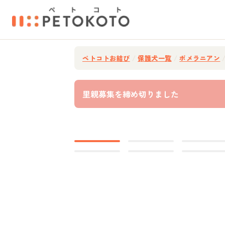
ペトコトお結び
/
保護犬一覧
/
ポメラニアン
里親募集を締め切りました