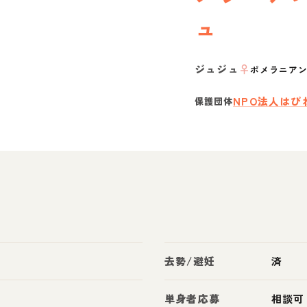
ュ
ジュジュ
♀
ポメラニア
NPO法人はぴ
保護団体
去勢/避妊
済
単身者応募
相談可