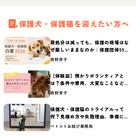
保護犬・保護猫を迎えたい方へ
殺処分は減っても、保護の現場はな
ぜ厳しいままなのか｜保護団体59団
体の実態調査【保護犬・保護猫白書
牧野芽子
2026】
【体験談】預かりボランティアと
は？条件や費用、大変なことなど紹
介
牧野芽子
保護犬・保護猫のトライアルって
何？見極め方や失敗理由、準備に必
要なものを紹介
ペトコトお結び事務局