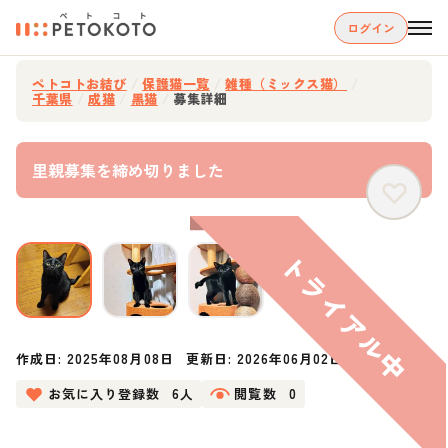
ログイン
ペトコトお結び
/
保護猫一覧
/
雑種（ミックス猫）
/
千葉県
/
成猫
/
黒猫
/
募集詳細
里親募集を締め切りました
作成日:
2025年08月08日
更新日:
2026年06月02日
お気に入り登録数
6人
閲覧数
0