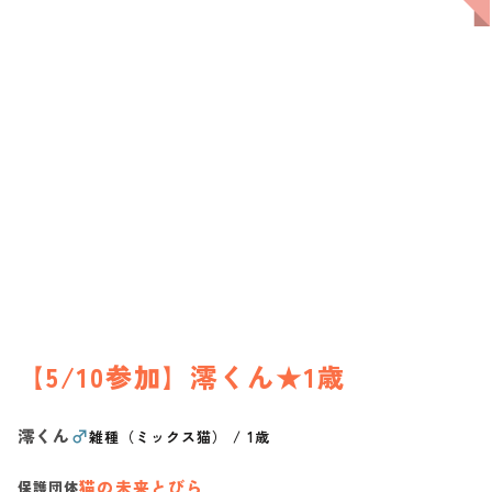
【5/10参加】澪くん★1歳
澪くん
♂
雑種（ミックス猫）
/
1歳
猫の未来とびら
保護団体