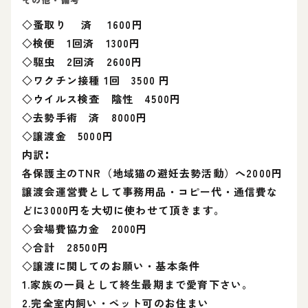
◇蚤取り 済 1600円
◇検便 1回済 1300円
◇駆虫 2回済 2600円
◇ワクチン接種 1回 3500 円
◇ウイルス検査 陰性 4500円
◇去勢手術 済 8000円
◇譲渡金 5000円
内訳∶
各保護主のTNR（地域猫の避妊去勢活動）へ2000円
譲渡会運営費として事務用品・コピー代・通信費な
どに3000円を大切に使わせて頂きます。
◇会場費協力金 2000円
◇合計 28500円
◇譲渡に関してのお願い・基本条件
1.家族の一員として終生最期まで愛育下さい。
2.完全室内飼い・ペット可のお住まい