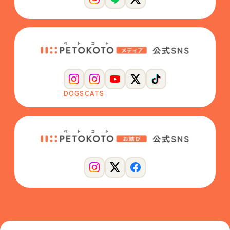
DOGS
CATS