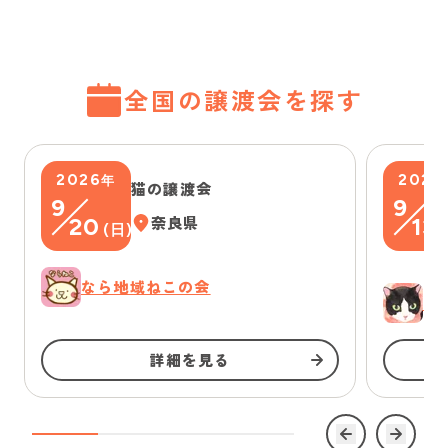
全国の譲渡会を探す
2026
2026
年
猫の譲渡会
9
9
20
奈良県
13
(
日
)
(
なら地域ねこの会
ゆ
詳細を見る