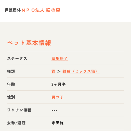
ＮＰＯ法人 猫の森
保護団体
ペット基本情報
ステータス
募集終了
種類
猫
＞
雑種（ミックス猫）
年齢
3ヶ月半
性別
男の子
ワクチン接種
---
去勢/避妊
未実施