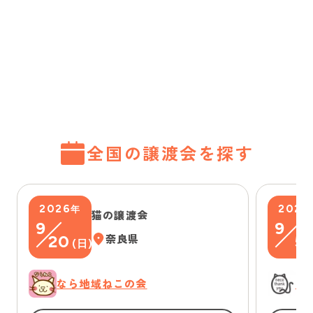
全国の譲渡会を探す
2026
2026
年
猫の譲渡会
9
9
20
奈良県
5
(
日
)
(
なら地域ねこの会
に