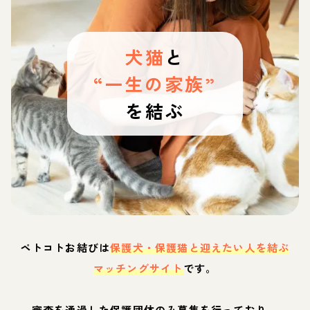
犬猫
と
“一生の家族”
を結ぶ
ペトコトお結びは
保護犬・保護猫と迎えたい人を結ぶ
マッチングサイト
です。
審査を通過した保護団体のみ募集を行っており、