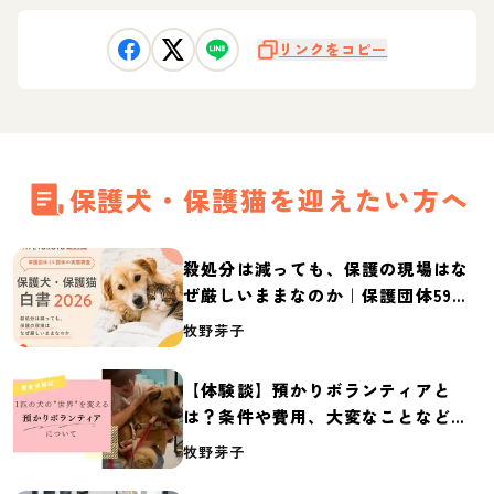
リンクをコピー
保護犬・保護猫を迎えたい方へ
殺処分は減っても、保護の現場はな
ぜ厳しいままなのか｜保護団体59団
体の実態調査【保護犬・保護猫白書
牧野芽子
2026】
【体験談】預かりボランティアと
は？条件や費用、大変なことなど紹
介
牧野芽子