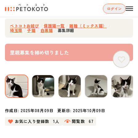
ログイン
ペトコトお結び
/
保護猫一覧
/
雑種（ミックス猫）
/
埼玉県
/
子猫
/
白黒猫
/
募集詳細
里親募集を締め切りました
作成日:
2025年08月09日
更新日:
2025年10月09日
お気に入り登録数
1人
閲覧数
67