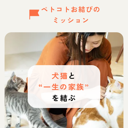
ペトコトお結びの
ミッション
犬猫
と
“一生の家族”
を結ぶ