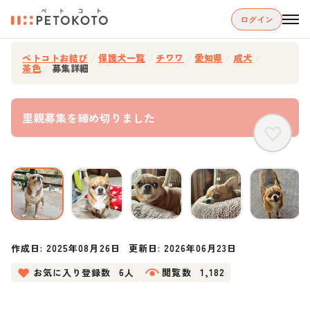
ログイン
ペトコトお結び
/
保護犬一覧
/
チワワ
/
愛知県
/
成犬
/
茶色
/
募集詳細
里親募集を締め切りました
作成日:
2025年08月26日
更新日:
2026年06月23日
お気に入り登録数
6人
閲覧数
1,182