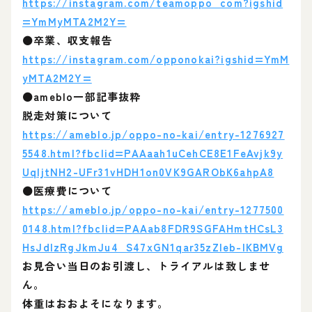
https://instagram.com/teamoppo_com?igshid
=YmMyMTA2M2Y=
⚫卒業、収支報告
https://instagram.com/opponokai?igshid=YmM
yMTA2M2Y=
⚫ameblo一部記事抜粋
脱走対策について
https://ameblo.jp/oppo-no-kai/entry-1276927
5548.html?fbclid=PAAaah1uCehCE8E1FeAvjk9y
UqljtNH2-UFr31vHDH1on0VK9GARObK6ahpA8
⚫医療費について
https://ameblo.jp/oppo-no-kai/entry-1277500
0148.html?fbclid=PAAab8FDR9SGFAHmtHCsL3
HsJdIzRgJkmJu4_S47xGN1qar35zZIeb-IKBMVg
お見合い当日のお引渡し、トライアルは致しませ
ん。
体重はおおよそになります。