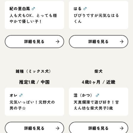
紀の里白鳳
♂
はる
♂
人も犬もOK、とっても穏
びびりですが元気なはる
やかで優しい子！
くん
詳細を見る
詳細を見る
雑種（ミックス犬）
柴犬
推定1歳
/
中国
4歳0ヶ月
/
近畿
オレ
♂
活（かつ）
♂
元気いっぱい！元野犬の
天真爛漫で遊び好き！甘
男の子☆
えん坊な柴犬男子3歳
詳細を見る
詳細を見る