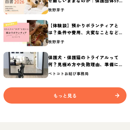
ぜ厳しいままなのか｜保護団体59団
体の実態調査【保護犬・保護猫白書
牧野芽子
2026】
【体験談】預かりボランティアと
は？条件や費用、大変なことなど紹
介
牧野芽子
保護犬・保護猫のトライアルって
何？見極め方や失敗理由、準備に必
要なものを紹介
ペトコトお結び事務局
もっと見る