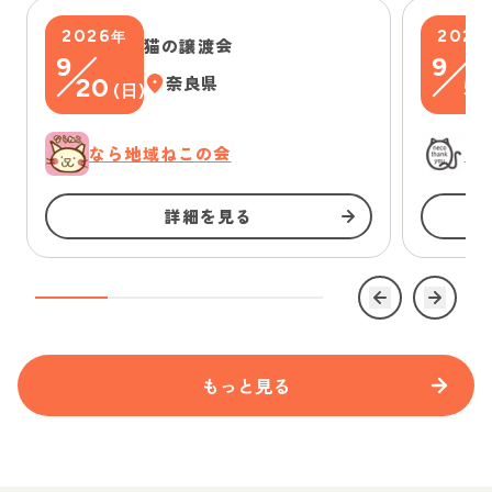
2026
2026
年
猫の譲渡会
9
9
20
奈良県
5
(
日
)
(
なら地域ねこの会
に
詳細を見る
もっと見る