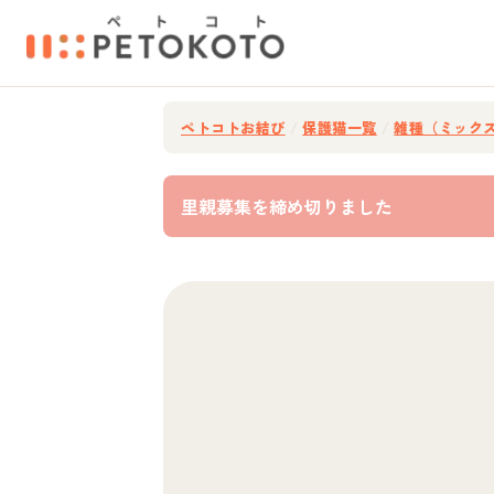
ペトコトお結び
/
保護猫一覧
/
雑種（ミック
里親募集を締め切りました