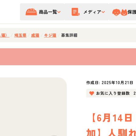
商品一覧
メディア
保
ス猫）
/
埼玉県
/
成猫
/
キジ猫
/
募集詳細
作成日:
2025年10月21日
お気に入り登録数
【6月14
加】人馴