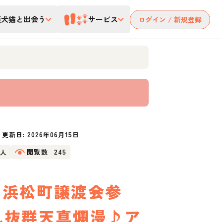
護犬猫と出会う
サービス
ログイン / 新規登録
更新日:
2026年06月15日
2人
閲覧数
245
日 浜松町譲渡会参
れ抜群天真爛漫♪ア