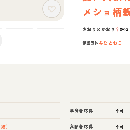
メショ柄
さおり＆かおり
♀
雑種
みなとねこ
保護団体
単身者応募
不可
ス猫）
高齢者応募
不可