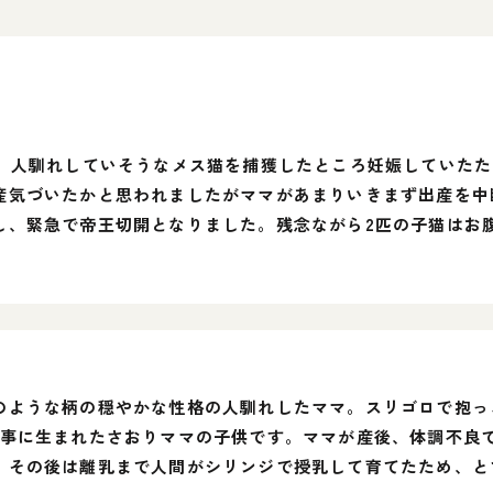
め、人馴れしていそうなメス猫を捕獲したところ妊娠していた
産気づいたかと思われましたがママがあまりいきまず出産を中
し、緊急で帝王切開となりました。残念ながら2匹の子猫はお
のような柄の穏やかな性格の人馴れしたママ。スリゴロで抱っ
無事に生まれたさおりママの子供です。ママが産後、体調不良
、その後は離乳まで人間がシリンジで授乳して育てたため、と