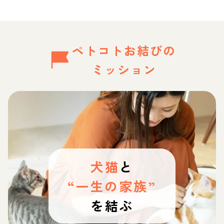
ペトコトお結びの
ミッション
犬猫
と
“一生の家族”
を結ぶ