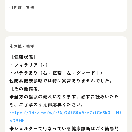
引き渡し方法
---
その他・備考
【健康状態】
・フィラリア（-）
・パテラあり（右：正常 左：グレードⅠ）
他簡易健康診断では特に異常ありませんでした。
【その他備考】
◆当方の譲渡の流れになります。必ずお読みいただ
き、ご了承のうえ御応募ください。
https://1drv.ms/w/s!AjQAtS0a9hz7kiCe8k3LuNf
pDBHb
◆シェルターで行なっている健康診断はごく簡易的