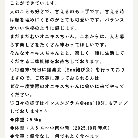
ことができています。
人のことも好きで、甘えるのも上手です。甘える時
は顔を埋めにくるのがとても可愛いです。バランス
がいい性格のように感じます。
まだまだ若いオニキスちゃん。これからは、人と暮
らす楽しさをたくさん味わってほしいです。
そんなオニキスちゃんとと、楽しく一緒に生活して
くださるご家族様をお待ちしております。
♡毎週末•祝日に譲渡会（Enn結び会）を行っており
ますので、ご応募に迷っておられる方は
ぜひ一度実際のオニキスちゃんに会いに来てやって
ください。
♡日々の様子はインスタグラム@enn1105にもアップ
しております^ ^
◆体重：5.5kg
◆体型：スリム〜中肉中背（2025.10月時点）
◆食事：偏食なし 何でもよく食べます