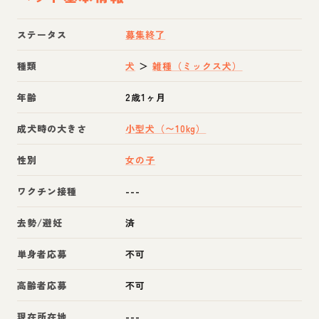
ステータス
募集終了
種類
犬
＞
雑種（ミックス犬）
年齢
2歳1ヶ月
成犬時の大きさ
小型犬（〜10kg）
性別
女の子
ワクチン接種
---
去勢/避妊
済
単身者応募
不可
高齢者応募
不可
現在所在地
---