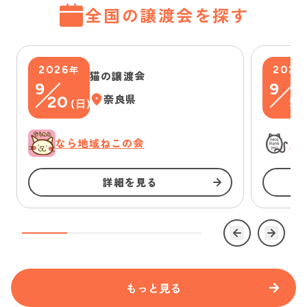
全国の譲渡会を探す
2026
2026
年
猫の譲渡会
9
9
20
奈良県
5
(
日
)
(
なら地域ねこの会
に
詳細を見る
もっと見る