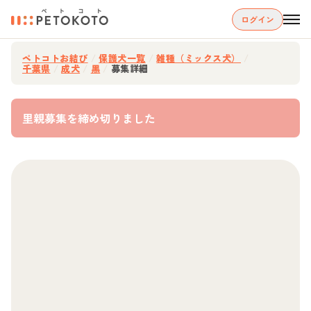
ログイン
ペトコトお結び
/
保護犬一覧
/
雑種（ミックス犬）
/
千葉県
/
成犬
/
黒
/
募集詳細
里親募集を締め切りました