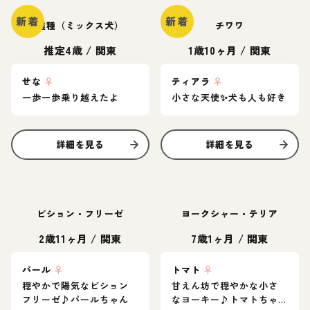
新着
新着
雑種（ミックス犬）
チワワ
推定4歳
/
関東
1歳10ヶ月
/
関東
せな
♀
ティアラ
♀
一歩一歩乗り越えたよ
小さな天使✨️犬も人も好き
詳細を見る
詳細を見る
ビション・フリーゼ
ヨークシャー・テリア
2歳11ヶ月
/
関東
7歳1ヶ月
/
関東
パール
♀
トマト
♀
穏やかで陽気なビション
甘えん坊で穏やかな小さ
フリーゼ♪パールちゃん
なヨーキー♪トマトちゃ