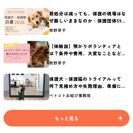
殺処分は減っても、保護の現場はな
ぜ厳しいままなのか｜保護団体59団
体の実態調査【保護犬・保護猫白書
牧野芽子
2026】
【体験談】預かりボランティアと
は？条件や費用、大変なことなど紹
介
牧野芽子
保護犬・保護猫のトライアルって
何？見極め方や失敗理由、準備に必
要なものを紹介
ペトコトお結び事務局
もっと見る