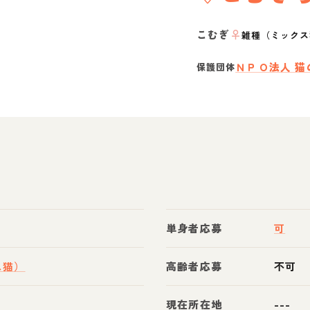
こむぎ
♀
雑種（ミックス
ＮＰＯ法人 猫
保護団体
単身者応募
可
ス猫）
高齢者応募
不可
現在所在地
---