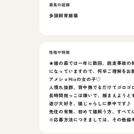
募集の経緯
多頭飼育崩壊
性格や特徴
★猫の森では一年に数回、脱走事故の
になっていますので、何卒ご理解をお
アメショMixの女の子♡
人慣れ抜群、背中撫でるだけてゴロゴロで
長時間抱っこは嫌いで、捕まえようと
遊び大好き、猫じゃらしに夢中です♪
先住の有無、初めて猫飼う方、すべて
※応募方法につきましては、その他備