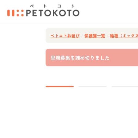
ペトコトお結び
/
保護猫一覧
/
雑種（ミック
里親募集を締め切りました