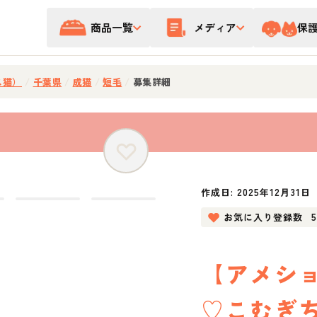
商品一覧
メディア
保
ス猫）
/
千葉県
/
成猫
/
短毛
/
募集詳細
作成日:
2025年12月31日
お気に入り登録数
【アメショ
♡こむぎ