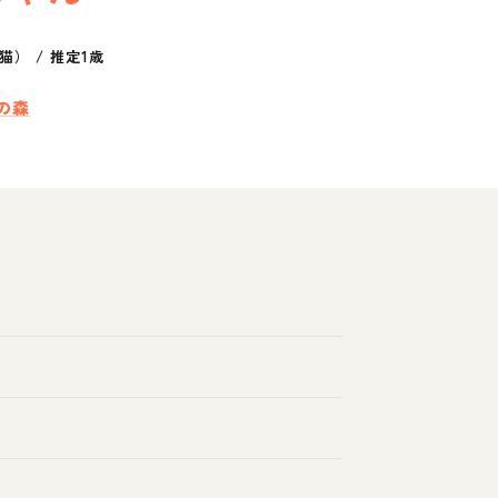
猫）
/
推定1歳
の森