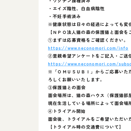
・ワクチン接種済み
・エイズ陰性、白血病陰性
・不妊手術済み
※健康状態は日々の経過によっても変
【ＮＰＯ法人猫の森の保護猫と面会を
①まずは応募資格をご確認ください。
https://www.neconomori.com/info
②里親希望アンケートをご記入・ご送
https://www.neconomori.com/subsc
※「ＯＭＵＳＵＢＩ」からご応募いた
ろしくお願いいたします。
③保護猫との面会
面会場所は、猫の森ハウス（保護猫部
現在生活している場所によって面会場
④トライアル開始
面会後、トライアルをご希望いただい
【トライアル時の交通費について】