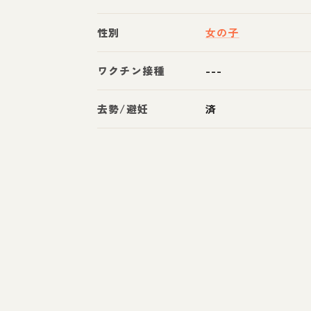
性別
女の子
ワクチン接種
---
去勢/避妊
済