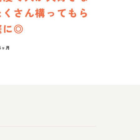
たくさん構ってもら
庭に◎
4ヶ月