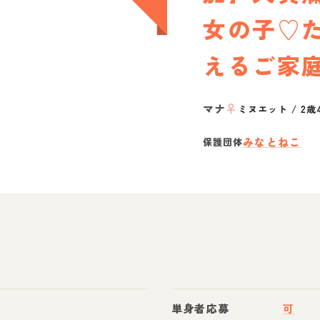
女の子♡
えるご家
マナ
♀
ミヌエット
/
2歳
みなとねこ
保護団体
単身者応募
可