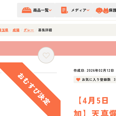
商品一覧
メディア
保
埼玉県
/
成猫
/
グレー
/
募集詳細
作成日:
2026年02月12日
お気に入り登録数
【4月5日
加】天真