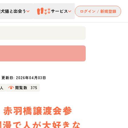
護犬猫と出会う
サービス
ログイン / 新規登録
更新日:
2026年04月03日
3人
閲覧数
375
 赤羽橋譲渡会参
爛漫で人が大好きな