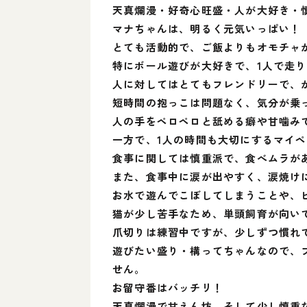
天真爛漫・好奇心旺盛・人が大好き・
マナちゃんは、明るく元気いっぱい！
とても活動的で、ご飯よりもオモチャ
特にボール遊びが大好きで、1人で走り
人に対してはとてもフレンドリーで、
短時間の抱っこは問題なく、気分が乗
人の手をペロペロと舐める癖や甘噛み
一方で、1人の時間も大切にするマイ
食事に関しては慎重派で、食べムラが
また、食事中に涙が出やすく、涙焼け
お水で遊んでこぼしてしまうことや、
猫が少し苦手なため、単頭飼育が向い
爪切りは練習中ですが、少しずつ慣れ
遊びたい盛り・構ってちゃんなので、
せん。
お留守番はバッチリ！
天真爛漫で甘えん坊、そして少し慎重