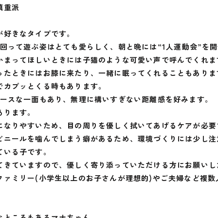
慎重派
が好きなタイプです。
回って遊ぶ姿はとても愛らしく、朝と晩には“1人運動会”を
かまってほしいときには子猫のような可愛い声で呼んでくれま
ったときにはお膝に来たり、一緒に眠ってくれることもありま
でカプッとくる時もあります。
ペースな一面もあり、無理に構いすぎない距離感を好みます。
あります。
になりやすいため、目の周りを優しく拭いてあげるケアが必要
ビニールを噛んでしまう癖があるため、環境づくりには少し注
ている子です。
てきていますので、優しく寄り添っていただける方にお願いし
ファミリー(小学生以上のお子さんが理想的)やご夫婦など複
なところもあるマナちゃん。