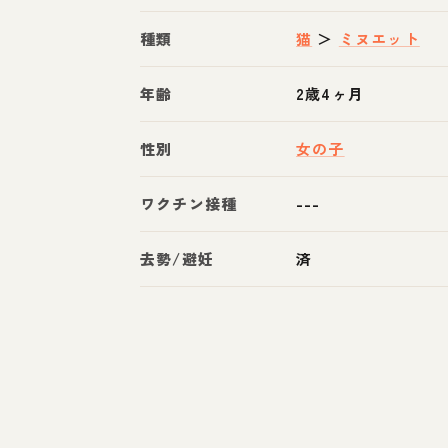
種類
猫
＞
ミヌエット
年齢
2歳4ヶ月
性別
女の子
ワクチン接種
---
去勢/避妊
済