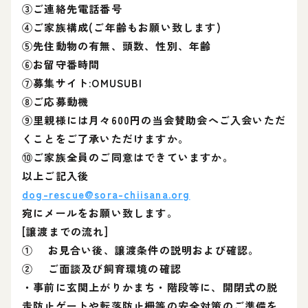
③ご連絡先電話番号
④ご家族構成(ご年齢もお願い致します)
⑤先住動物の有無、頭数、性別、年齢
⑥お留守番時間
⑦募集サイト:OMUSUBI
⑧ご応募動機
⑨里親様には月々600円の当会賛助会へご入会いただ
くことをご了承いただけますか。
⑩ご家族全員のご同意はできていますか。
以上ご記入後
dog-rescue@sora-chiisana.org
宛にメールをお願い致します。
[譲渡までの流れ]
① お見合い後、譲渡条件の説明および確認。
② ご面談及び飼育環境の確認
・事前に玄関上がりかまち・階段等に、開閉式の脱
走防止ゲートや転落防止柵等の安全対策のご準備を