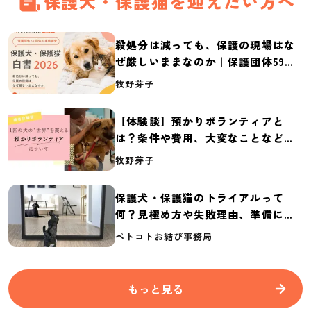
保護犬・保護猫を迎えたい方へ
殺処分は減っても、保護の現場はな
ぜ厳しいままなのか｜保護団体59団
体の実態調査【保護犬・保護猫白書
牧野芽子
2026】
【体験談】預かりボランティアと
は？条件や費用、大変なことなど紹
介
牧野芽子
保護犬・保護猫のトライアルって
何？見極め方や失敗理由、準備に必
要なものを紹介
ペトコトお結び事務局
もっと見る