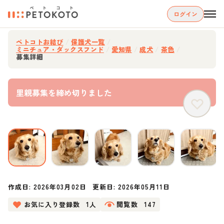
ログイン
ペトコトお結び
/
保護犬一覧
/
ミニチュア・ダックスフンド
/
愛知県
/
成犬
/
茶色
/
募集詳細
里親募集を締め切りました
作成日:
2026年03月02日
更新日:
2026年05月11日
お気に入り登録数
1人
閲覧数
147