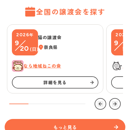
全国の譲渡会を探す
2026
2026
年
猫の譲渡会
9
9
20
奈良県
5
(
日
)
(
なら地域ねこの会
に
詳細を見る
もっと見る