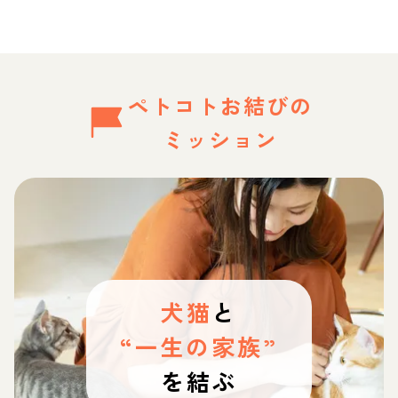
ペトコトお結びの
ミッション
犬猫
と
“一生の家族”
を結ぶ