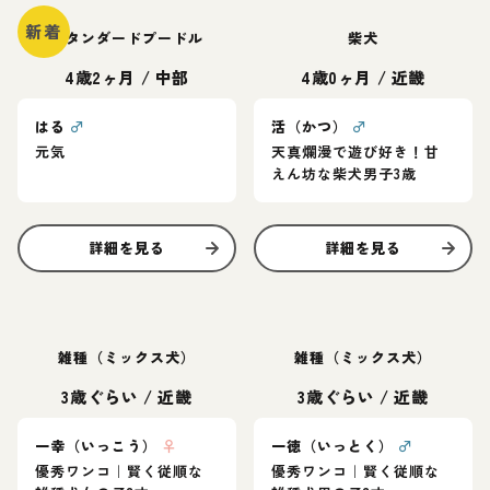
新着
スタンダードプードル
柴犬
4歳2ヶ月
/
中部
4歳0ヶ月
/
近畿
はる
♂
活（かつ）
♂
元気
天真爛漫で遊び好き！甘
えん坊な柴犬男子3歳
詳細を見る
詳細を見る
雑種（ミックス犬）
雑種（ミックス犬）
3歳ぐらい
/
近畿
3歳ぐらい
/
近畿
一幸（いっこう）
♀
一徳（いっとく）
♂
優秀ワンコ｜賢く従順な
優秀ワンコ｜賢く従順な