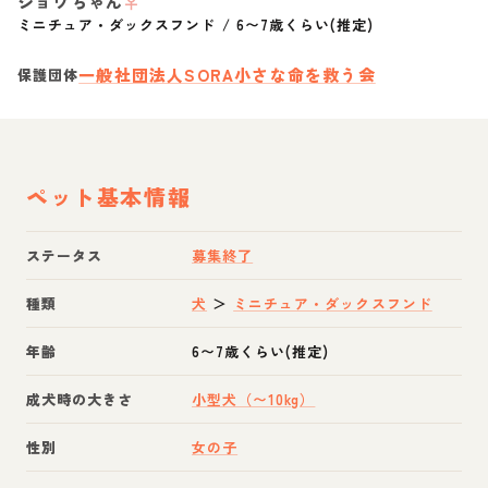
ジョワちゃん
♀
ミニチュア・ダックスフンド
/
6〜7歳くらい(推定)
一般社団法人SORA小さな命を救う会
保護団体
ペット基本情報
ステータス
募集終了
種類
犬
＞
ミニチュア・ダックスフンド
年齢
6〜7歳くらい(推定)
成犬時の大きさ
小型犬（〜10kg）
性別
女の子