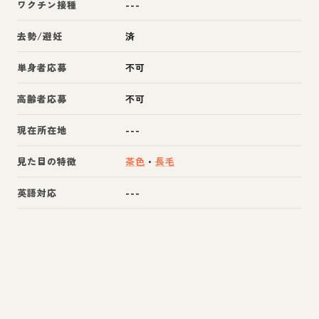
ワクチン接種
---
去勢/避妊
済
単身者応募
不可
高齢者応募
不可
現在所在地
---
見た目の特徴
茶色
・
長毛
英語対応
---