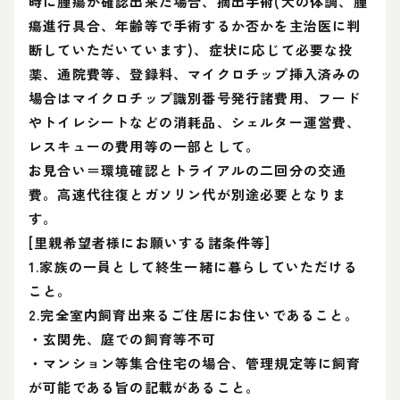
時に腫瘍が確認出来た場合、摘出手術(犬の体調、腫
瘍進行具合、年齢等で手術するか否かを主治医に判
断していただいています)、症状に応じて必要な投
薬、通院費等、登録料、マイクロチップ挿入済みの
場合はマイクロチップ識別番号発行諸費用、フード
やトイレシートなどの消耗品、シェルター運営費、
レスキューの費用等の一部として。
お見合い＝環境確認とトライアルの二回分の交通
費。高速代往復とガソリン代が別途必要となりま
す。
[里親希望者様にお願いする諸条件等]
1.家族の一員として終生一緒に暮らしていただける
こと。
2.完全室内飼育出来るご住居にお住いであること。
・玄関先、庭での飼育等不可
・マンション等集合住宅の場合、管理規定等に飼育
が可能である旨の記載があること。