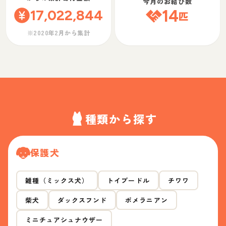
今月のお結び数
17,022,844
14
匹
※2020年2月から集計
種類から探す
保護犬
雑種（ミックス犬）
トイプードル
チワワ
柴犬
ダックスフンド
ポメラニアン
ミニチュアシュナウザー