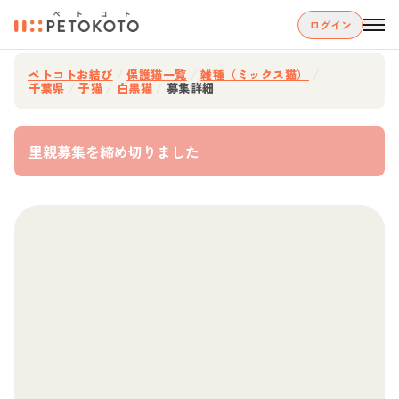
ログイン
ペトコトお結び
/
保護猫一覧
/
雑種（ミックス猫）
/
千葉県
/
子猫
/
白黒猫
/
募集詳細
里親募集を締め切りました