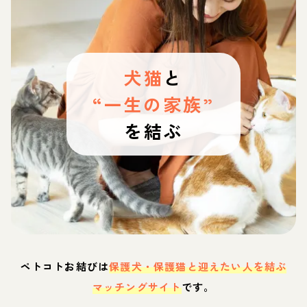
犬猫
と
“一生の家族”
を結ぶ
ペトコトお結びは
保護犬・保護猫と迎えたい人を結ぶ
マッチングサイト
です。