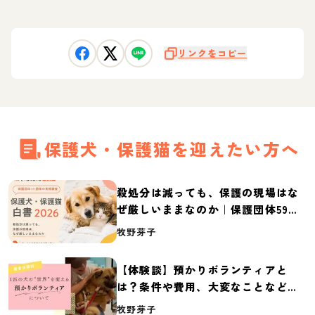
リンクをコピー
保護犬・保護猫を迎えたい方へ
殺処分は減っても、保護の現場はな
ぜ厳しいままなのか｜保護団体59団
体の実態調査【保護犬・保護猫白書
牧野芽子
2026】
【体験談】預かりボランティアと
は？条件や費用、大変なことなど紹
介
牧野芽子