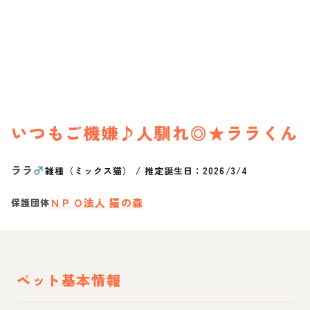
いつもご機嫌♪人馴れ◎★ララくん
ララ
♂
雑種（ミックス猫）
/
推定誕生日：2026/3/4
ＮＰＯ法人 猫の森
保護団体
ペット基本情報