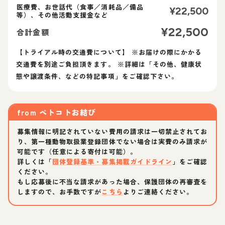
医療費、お世話代（食事／消耗品／備品
¥
22,500
等）、その他活動支援金など
¥
22,500
合計金額
【トライアル時の交通費について】 ※お届けの際にかかる
交通費を別途ご負担頂きます。 ※詳細は「その他、健康状
態や譲渡条件、などの特記事項」をご確認下さい。
from
ペトコトお結び
募集情報に明記されていない費用の請求は一切禁止されてお
り、第一種動物取扱業登録団体でない場合は実費のみ請求が
可能です（任意による寄付は可能）。
詳しくは「
団体登録基準・募集掲載ガイドライン
」をご確認
ください。
もし応募後に不当な請求があった場合、保護団体の再審査を
しますので、お手数ですが
こちら
よりご連絡ください。