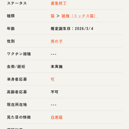
ステータス
募集終了
種類
猫
＞
雑種（ミックス猫）
年齢
推定誕生日：2026/3/4
性別
男の子
ワクチン接種
---
去勢/避妊
未実施
単身者応募
可
高齢者応募
不可
現在所在地
---
見た目の特徴
白黒猫