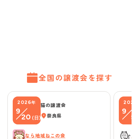
全国の譲渡会を探す
2026
2026
年
猫の譲渡会
9
9
20
奈良県
5
(
日
)
(
なら地域ねこの会
に