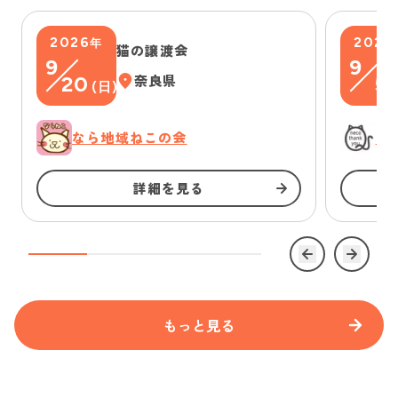
2026
2026
年
猫の譲渡会
9
9
20
奈良県
5
(
日
)
(
なら地域ねこの会
に
詳細を見る
もっと見る