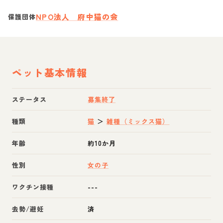
NPO法人 府中猫の会
保護団体
ペット基本情報
ステータス
募集終了
種類
猫
＞
雑種（ミックス猫）
年齢
約10か月
性別
女の子
ワクチン接種
---
去勢/避妊
済