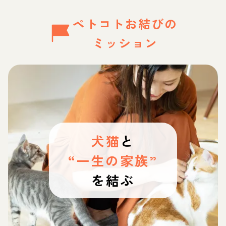
ペトコトお結びの
ミッション
犬猫
と
“一生の家族”
を結ぶ