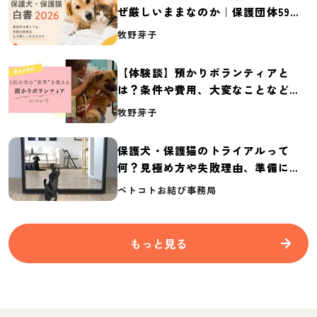
ぜ厳しいままなのか｜保護団体59団
体の実態調査【保護犬・保護猫白書
牧野芽子
2026】
【体験談】預かりボランティアと
は？条件や費用、大変なことなど紹
介
牧野芽子
保護犬・保護猫のトライアルって
何？見極め方や失敗理由、準備に必
要なものを紹介
ペトコトお結び事務局
もっと見る