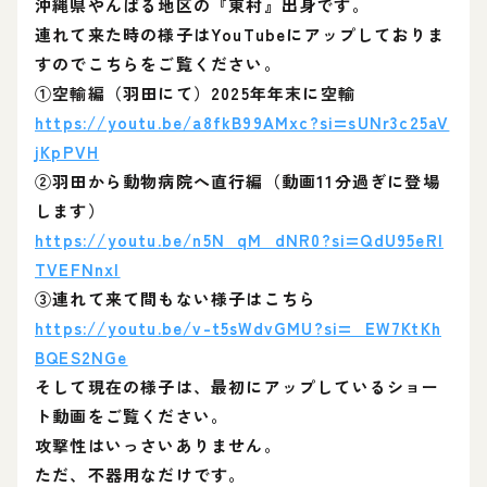
沖縄県やんばる地区の『東村』出身です。
連れて来た時の様子はYouTubeにアップしておりま
すのでこちらをご覧ください。
①空輸編（羽田にて）2025年年末に空輸
https://youtu.be/a8fkB99AMxc?si=sUNr3c25aV
jKpPVH
②羽田から動物病院へ直行編（動画11分過ぎに登場
します）
https://youtu.be/n5N_qM_dNR0?si=QdU95eRl
TVEFNnxI
③連れて来て間もない様子はこちら
https://youtu.be/v-t5sWdvGMU?si=_EW7KtKh
BQES2NGe
そして現在の様子は、最初にアップしているショー
ト動画をご覧ください。
攻撃性はいっさいありません。
ただ、不器用なだけです。