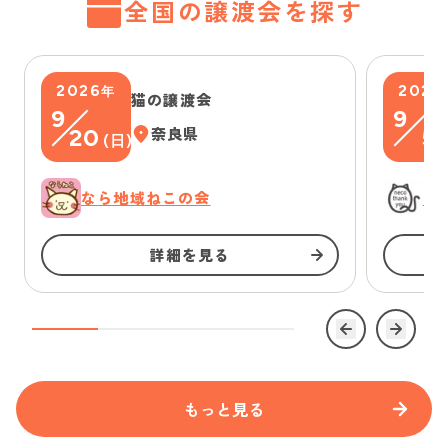
全国の譲渡会を探す
2026
2026
年
猫の譲渡会
9
9
20
奈良県
5
(
日
)
(
なら地域ねこの会
に
詳細を見る
もっと見る