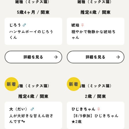
雑種（ミックス猫）
雑種（ミックス猫）
5歳4ヶ月
/
関東
推定4歳
/
関東
じろう
♂
琥珀
♀
ハンサムボーイのじろう
穏やかで物静かな琥珀ち
くん
ゃん
詳細を見る
詳細を見る
新着
新着
雑種（ミックス猫）
雑種（ミックス猫）
推定4歳
/
関東
2歳
/
関東
大（だい）
♂
ひじきちゃん
♀
人が大好きな甘えん坊さ
【8/9参加】ひじきちゃん
んです🐾
★2歳