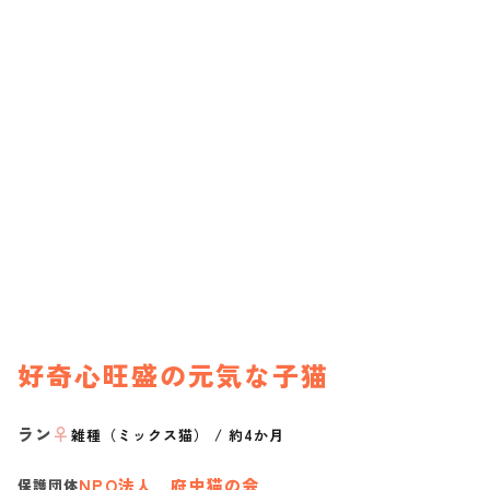
好奇心旺盛の元気な子猫
ラン
♀
雑種（ミックス猫）
/
約4か月
NPO法人 府中猫の会
保護団体