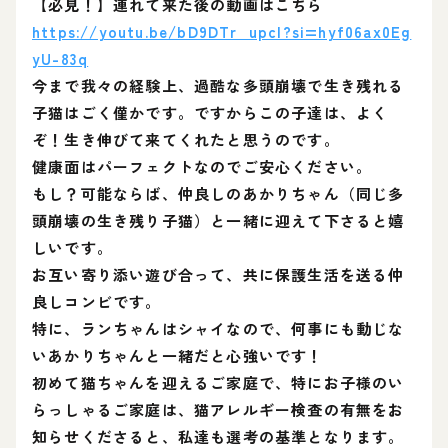
【必見！】連れて来た後の動画はこちら
https://youtu.be/bD9DTr_upcI?si=hyf06ax0Eg
yU-83q
今まで我々の経験上、過酷な多頭崩壊で生き残れる
子猫はごく僅かです。ですからこの子達は、よく
ぞ！生き伸びて来てくれたと思うのです。
健康面はパーフェクトなのでご安心ください。
もし？可能ならば、仲良しのあかりちゃん（同じ多
頭崩壊の生き残り子猫）と一緒に迎えて下さると嬉
しいです。
お互い寄り添い遊び合って、共に保護生活を送る仲
良しコンビです。
特に、ランちゃんはシャイなので、何事にも動じな
いあかりちゃんと一緒だと心強いです！
初めて猫ちゃんを迎えるご家庭で、特にお子様のい
らっしゃるご家庭は、猫アレルギー検査の有無をお
知らせくださると、私達も選考の基準となります。