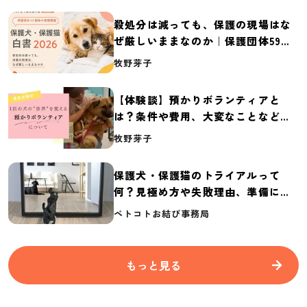
殺処分は減っても、保護の現場はな
ぜ厳しいままなのか｜保護団体59団
体の実態調査【保護犬・保護猫白書
牧野芽子
2026】
【体験談】預かりボランティアと
は？条件や費用、大変なことなど紹
介
牧野芽子
保護犬・保護猫のトライアルって
何？見極め方や失敗理由、準備に必
要なものを紹介
ペトコトお結び事務局
もっと見る