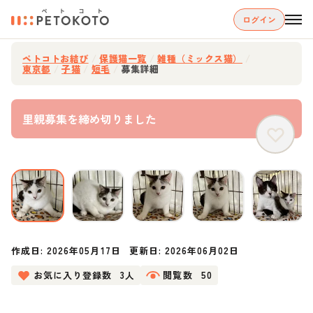
ログイン
ペトコトお結び
/
保護猫一覧
/
雑種（ミックス猫）
/
東京都
/
子猫
/
短毛
/
募集詳細
里親募集を締め切りました
作成日:
2026年05月17日
更新日:
2026年06月02日
お気に入り登録数
3人
閲覧数
50