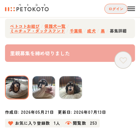
ログイン
ペトコトお結び
/
保護犬一覧
/
ミニチュア・ダックスフンド
/
千葉県
/
成犬
/
黒
/
募集詳細
里親募集を締め切りました
作成日:
2026年05月21日
更新日:
2026年07月13日
お気に入り登録数
1人
閲覧数
253