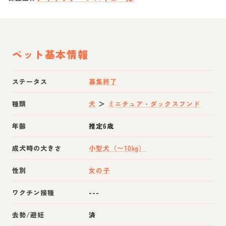
ペット基本情報
ステータス
募集終了
種類
犬
＞
ミニチュア・ダックスフンド
年齢
推定6歳
成犬時の大きさ
小型犬（〜10kg）
性別
女の子
ワクチン接種
---
去勢/避妊
済