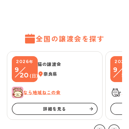
全国の譲渡会を探す
2026
2026
年
猫の譲渡会
9
9
20
奈良県
5
(
日
)
(
なら地域ねこの会
に
詳細を見る