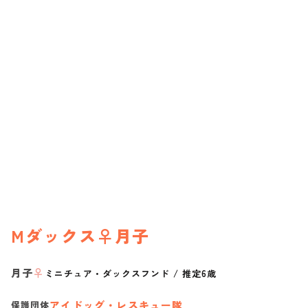
Mダックス♀月子
月子
♀
ミニチュア・ダックスフンド
/
推定6歳
アイドッグ・レスキュー隊
保護団体