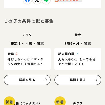
この子の条件に似た募集
チワワ
柴犬
推定３～４歳
/
関東
7歳0ヶ月
/
関東
青葉
♀
紀の里白鳳
♂
伸びしろいっぱいザ・チ
人も犬もOK、とっても穏
ワワの女の子青葉ちゃん
やかで優しい子！
詳細を見る
詳細を見る
新着
新着
雑種（ミックス犬）
チワワ