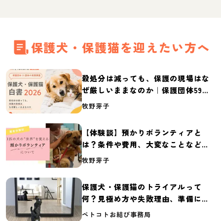
保護犬・保護猫を迎えたい方へ
殺処分は減っても、保護の現場はな
ぜ厳しいままなのか｜保護団体59団
体の実態調査【保護犬・保護猫白書
牧野芽子
2026】
【体験談】預かりボランティアと
は？条件や費用、大変なことなど紹
介
牧野芽子
保護犬・保護猫のトライアルって
何？見極め方や失敗理由、準備に必
要なものを紹介
ペトコトお結び事務局