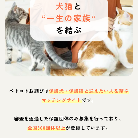
犬猫
と
“一生の家族”
を結ぶ
ペトコトお結びは
保護犬・保護猫と迎えたい人を結ぶ
マッチングサイト
です。
審査を通過した保護団体のみ募集を行っており、
全国300団体以上
が登録しています。