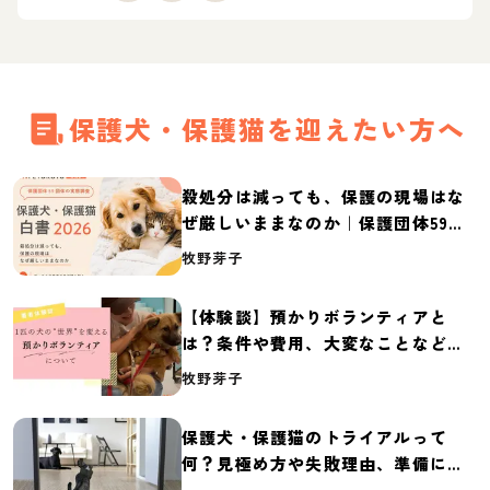
保護犬・保護猫を迎えたい方へ
殺処分は減っても、保護の現場はな
ぜ厳しいままなのか｜保護団体59団
体の実態調査【保護犬・保護猫白書
牧野芽子
2026】
【体験談】預かりボランティアと
は？条件や費用、大変なことなど紹
介
牧野芽子
保護犬・保護猫のトライアルって
何？見極め方や失敗理由、準備に必
要なものを紹介