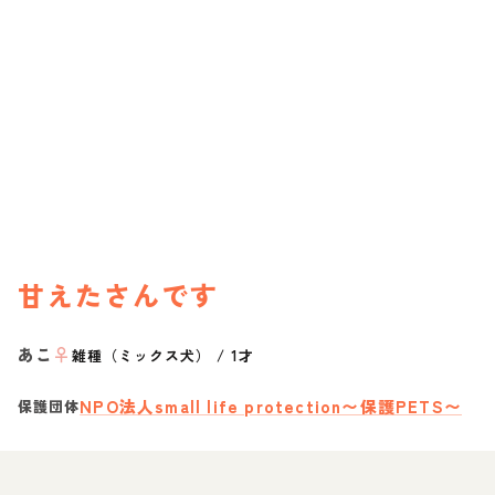
甘えたさんです
あこ
♀
雑種（ミックス犬）
/
1才
NPO法人small life protection〜保護PETS〜
保護団体