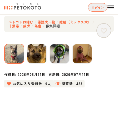
ログイン
ペトコトお結び
/
保護犬一覧
/
雑種（ミックス犬）
/
千葉県
/
成犬
/
茶色
/
募集詳細
作成日:
2026年05月31日
更新日:
2026年07月11日
お気に入り登録数
9人
閲覧数
483