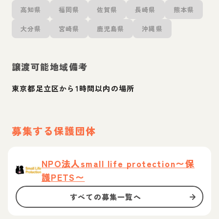
高知県
福岡県
佐賀県
長崎県
熊本県
大分県
宮崎県
鹿児島県
沖縄県
譲渡可能地域備考
東京都足立区から1時間以内の場所
募集する保護団体
NPO法人small life protection〜保
護PETS〜
すべての募集一覧へ