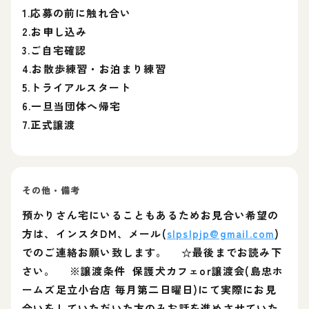
1.応募の前に触れ合い
2.お申し込み
3.ご自宅確認
4.お散歩練習・お泊まり練習
5.トライアルスタート
6.一旦当団体へ帰宅
7.正式譲渡
その他・備考
預かりさん宅にいることもあるためお見合い希望の
方は、インスタDM、メール(
slpslpjp@gmail.com
)
でのご連絡お願い致します。 ☆最後までお読み下
さい。 ※譲渡条件 保護犬カフェor譲渡会(島忠ホ
ームズ足立小台店 毎月第二日曜日)にて実際にお見
合いをしていただいた方のみお話を進めさせていた