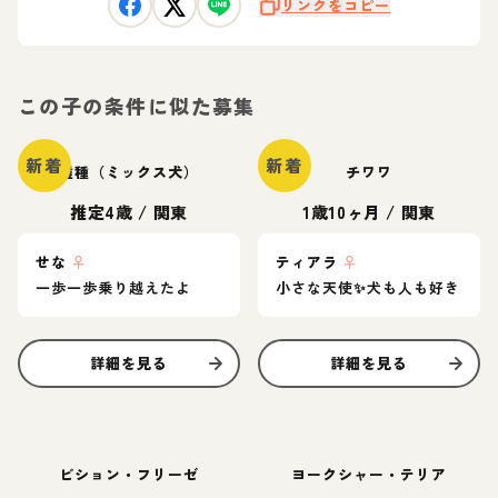
リンクをコピー
この子の条件に似た募集
新着
新着
雑種（ミックス犬）
チワワ
推定4歳
/
関東
1歳10ヶ月
/
関東
せな
♀
ティアラ
♀
一歩一歩乗り越えたよ
小さな天使✨️犬も人も好き
詳細を見る
詳細を見る
ビション・フリーゼ
ヨークシャー・テリア