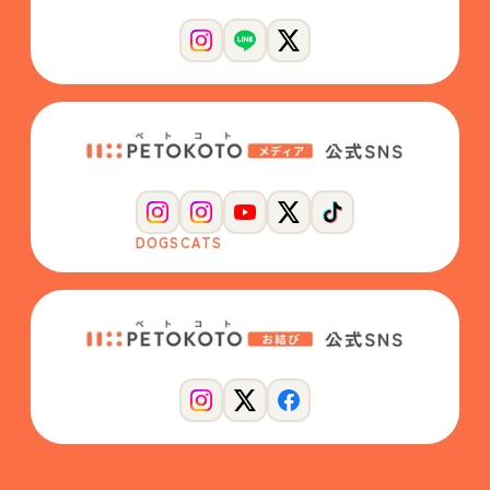
DOGS
CATS