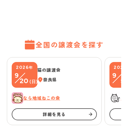
全国の譲渡会を探す
2026
2026
年
猫の譲渡会
9
9
20
奈良県
5
(
日
)
(
なら地域ねこの会
に
詳細を見る