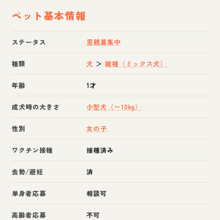
ペット基本情報
ステータス
里親募集中
種類
犬
＞
雑種（ミックス犬）
年齢
1才
成犬時の大きさ
小型犬（〜10kg）
性別
女の子
ワクチン接種
接種済み
去勢/避妊
済
単身者応募
相談可
高齢者応募
不可