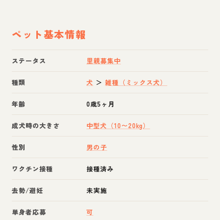
ペット基本情報
ステータス
里親募集中
種類
犬
＞
雑種（ミックス犬）
年齢
0歳5ヶ月
成犬時の大きさ
中型犬（10〜20kg）
性別
男の子
ワクチン接種
接種済み
去勢/避妊
未実施
単身者応募
可