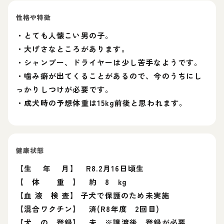
性格や特徴
・とても人懐こい男の子。
・大げさなところがあります。
・シャンプー、ドライヤーは少し苦手なようです。
・噛み癖が出てくることがあるので、今のうちにし
っかりしつけが必要です。
・成犬時の予想体重は15kg前後と思われます。
健康状態
【生 年 月】 R8.2月16日頃生
【 体 重 】 約 8 kg
【血 液 検 査】 子犬で保護のため未実施
【混合ワクチン】 済(R8年度 2回目)
【犬 の 登録】 未 ※譲渡後、登録が必要