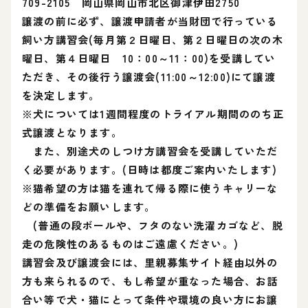
709-2105 岡山県岡山市北区御津伊田2750
譲渡の前に必ず、譲渡申請者が当財団で行っている
飼い方講習会(毎月第２日曜日、第２日曜日の次の木
曜日、第４日曜日 10：00～11：00)を受講してい
ただき、その後行う譲渡会(11:00～12:00)にて譲渡
を決定します。
※犬については1週間程度のトライアル期間ののち正
式譲渡となります。
また、別途犬のしつけ方講習会を受講していただ
く必要があります。(日時は都度ご案内いたします)
※猫希望の方は猫を連れて帰る際に使うキャリーな
どの準備をお願いします。
(普通の段ボールや、フタのない洗濯カゴなど、脱
走の危険性のあるものはご遠慮ください。)
講習会及び譲渡会には、里親募集サイト経由以外の
方も来られるので、もし希望が重なった場合、お話
合い等で犬・猫にとって条件や環境の良い方にお譲