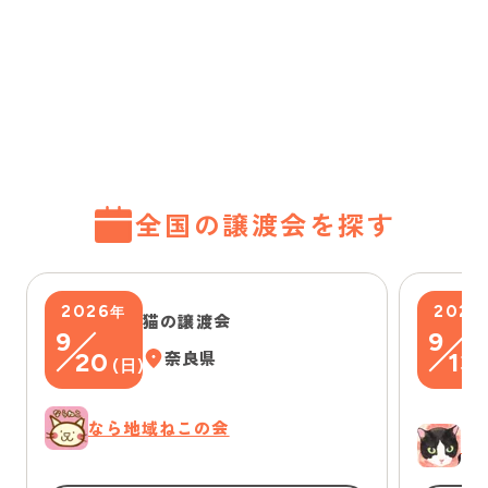
全国の譲渡会を探す
2026
2026
年
猫の譲渡会
9
9
20
奈良県
13
(
日
)
(
なら地域ねこの会
ゆ