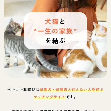
犬猫
と
“一生の家族”
を結ぶ
ペトコトお結びは
保護犬・保護猫と迎えたい人を結ぶ
マッチングサイト
です。