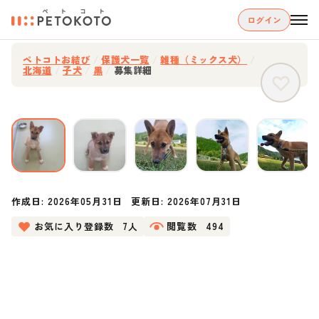
ログイン
ペトコトお結び
/
保護犬一覧
/
雑種（ミックス犬）
/
北海道
/
子犬
/
黒
/
募集詳細
作成日:
2026年05月31日
更新日:
2026年07月31日
お気に入り登録数
7人
閲覧数
494