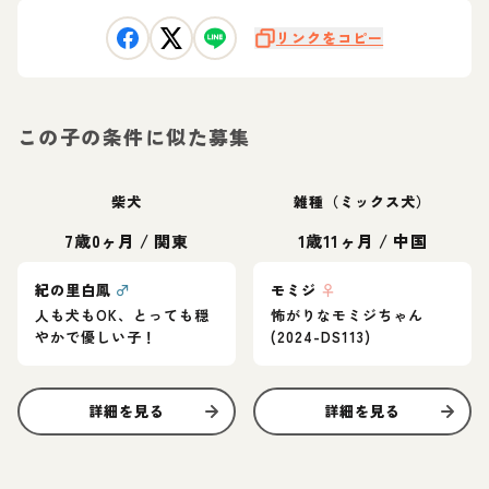
リンクをコピー
この子の条件に似た募集
柴犬
雑種（ミックス犬）
7歳0ヶ月
/
関東
1歳11ヶ月
/
中国
紀の里白鳳
♂
モミジ
♀
人も犬もOK、とっても穏
怖がりなモミジちゃん
やかで優しい子！
(2024-DS113)
詳細を見る
詳細を見る