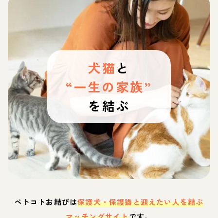
犬猫
と
“一生の家族”
を結ぶ
ペトコトお結びは
保護犬・保護猫と迎えたい人を結ぶ
マッチングサイト
です。