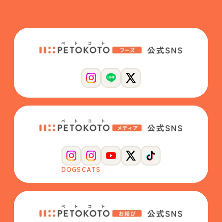
DOGS
CATS