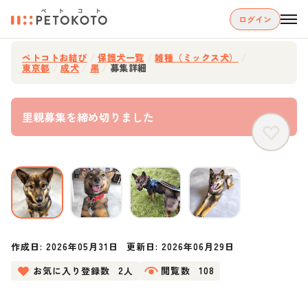
ログイン
ペトコトお結び
/
保護犬一覧
/
雑種（ミックス犬）
/
東京都
/
成犬
/
黒
/
募集詳細
里親募集を締め切りました
作成日:
2026年05月31日
更新日:
2026年06月29日
お気に入り登録数
2人
閲覧数
108