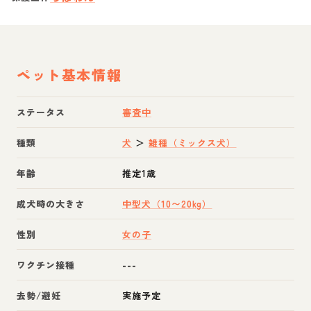
ペット基本情報
ステータス
審査中
種類
犬
＞
雑種（ミックス犬）
年齢
推定1歳
成犬時の大きさ
中型犬（10〜20kg）
性別
女の子
ワクチン接種
---
去勢/避妊
実施予定