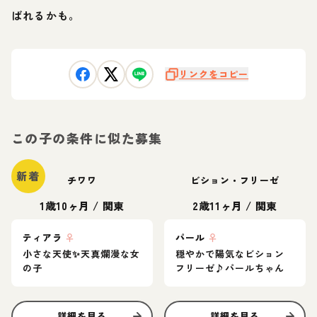
ばれるかも。
リンクをコピー
この子の条件に似た募集
新着
チワワ
ビション・フリーゼ
1歳10ヶ月
/
関東
2歳11ヶ月
/
関東
ティアラ
♀
パール
♀
小さな天使✨️天真爛漫な女
穏やかで陽気なビション
の子
フリーゼ♪パールちゃん
詳細を見る
詳細を見る