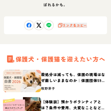
ばれるかも。
リンクをコピー
保護犬・保護猫を迎えたい方へ
殺処分は減っても、保護の現場はな
ぜ厳しいままなのか｜保護団体59団
体の実態調査【保護犬・保護猫白書
牧野芽子
2026】
【体験談】預かりボランティアと
は？条件や費用、大変なことなど紹