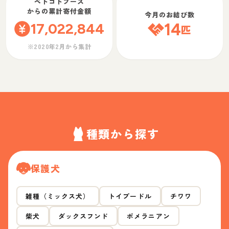
ペトコトフーズ
からの累計寄付金額
今月のお結び数
17,022,844
14
匹
※2020年2月から集計
種類から探す
保護犬
雑種（ミックス犬）
トイプードル
チワワ
柴犬
ダックスフンド
ポメラニアン