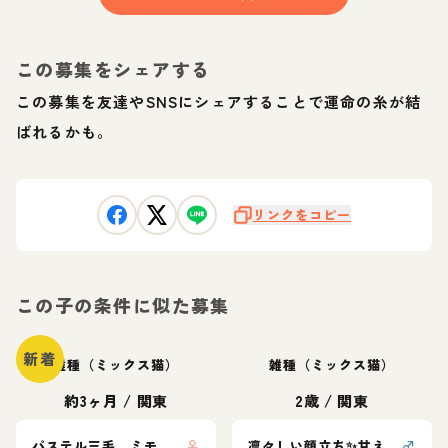
この募集をシェアする
この募集を友達やSNSにシェアすることで運命の糸が結
ばれるかも。
リンクをコピー
この子の条件に似た募集
新着
雑種（ミックス猫）
雑種（ミックス猫）
約3ヶ月
/
関東
2歳
/
関東
パステル三毛 ミモザちゃん
♀
凛々しい顔立ち✨甘えん坊プリンス清美くん
♂