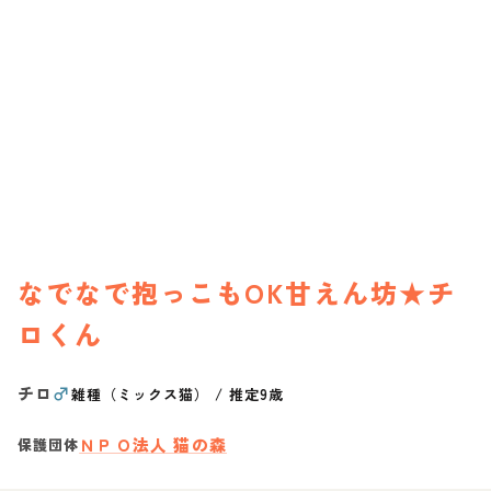
なでなで抱っこもOK甘えん坊★チ
ロくん
チロ
♂
雑種（ミックス猫）
/
推定9歳
ＮＰＯ法人 猫の森
保護団体