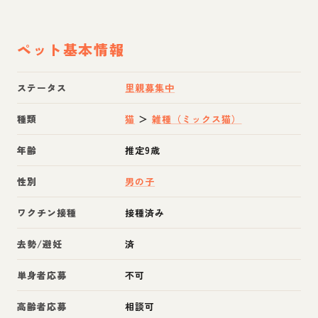
ペット基本情報
ステータス
里親募集中
種類
猫
＞
雑種（ミックス猫）
年齢
推定9歳
性別
男の子
ワクチン接種
接種済み
去勢/避妊
済
単身者応募
不可
高齢者応募
相談可