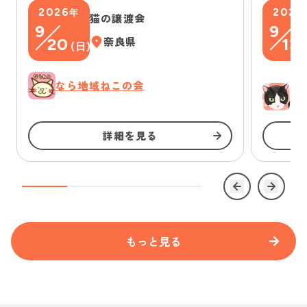
2026
2026
年
猫の譲渡会
9
9
20
奈良県
13
(
日
)
(
なら地域ねこの会
ゆ
詳細を見る
もっと見る