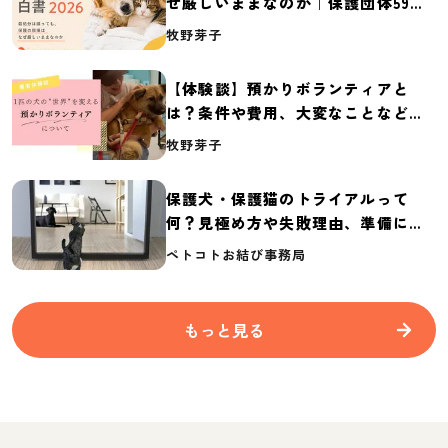
ぜ厳しいままなのか｜保護団体59団
体の実態調査【保護犬・保護猫白書
牧野芽子
2026】
【体験談】預かりボランティアと
は？条件や費用、大変なことなど紹
介
牧野芽子
保護犬・保護猫のトライアルって
何？見極め方や失敗理由、準備に必
要なものを紹介
ペトコトお結び事務局
もっと見る