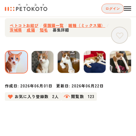
ログイン
ペトコトお結び
/
保護猫一覧
/
雑種（ミックス猫）
/
茨城県
/
成猫
/
短毛
/
募集詳細
作成日:
2026年06月01日
更新日:
2026年06月22日
お気に入り登録数
2人
閲覧数
123