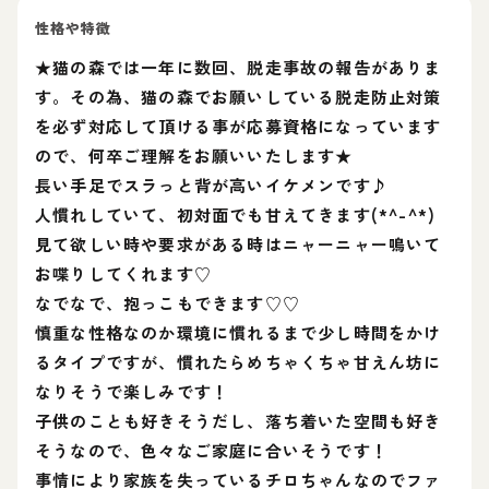
性格や特徴
★猫の森では一年に数回、脱走事故の報告がありま
す。その為、猫の森でお願いしている脱走防止対策
を必ず対応して頂ける事が応募資格になっています
ので、何卒ご理解をお願いいたします★
長い手足でスラっと背が高いイケメンです♪
人慣れしていて、初対面でも甘えてきます(*^-^*)
見て欲しい時や要求がある時はニャーニャー鳴いて
お喋りしてくれます♡
なでなで、抱っこもできます♡♡
慎重な性格なのか環境に慣れるまで少し時間をかけ
るタイプですが、慣れたらめちゃくちゃ甘えん坊に
なりそうで楽しみです！
子供のことも好きそうだし、落ち着いた空間も好き
そうなので、色々なご家庭に合いそうです！
事情により家族を失っているチロちゃんなのでファ