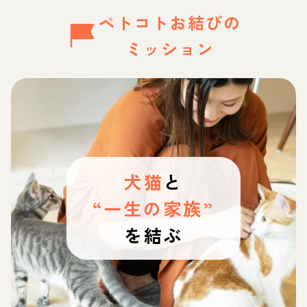
ペトコトお結びの
ミッション
犬猫
と
“一生の家族”
を結ぶ