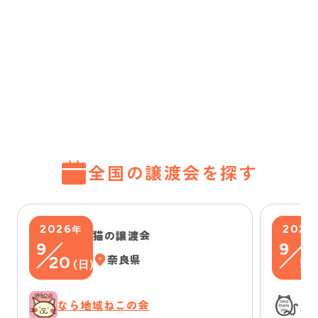
全国の譲渡会を探す
2026
2026
年
猫の譲渡会
9
9
20
奈良県
5
(
日
)
(
なら地域ねこの会
に