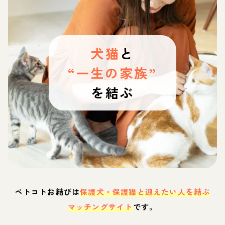
犬猫
と
“一生の家族”
を結ぶ
ペトコトお結びは
保護犬・保護猫と迎えたい人を結ぶ
マッチングサイト
です。