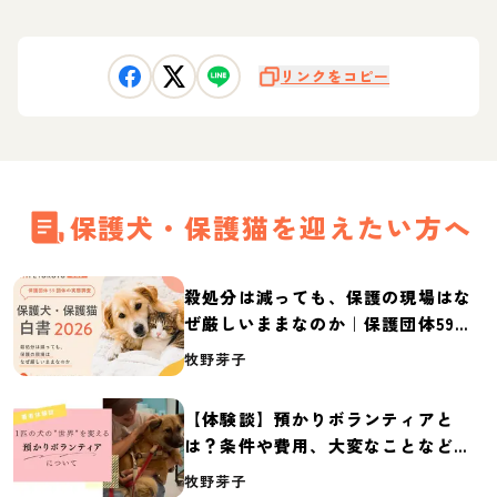
リンクをコピー
保護犬・保護猫を迎えたい方へ
殺処分は減っても、保護の現場はな
ぜ厳しいままなのか｜保護団体59団
体の実態調査【保護犬・保護猫白書
牧野芽子
2026】
【体験談】預かりボランティアと
は？条件や費用、大変なことなど紹
介
牧野芽子