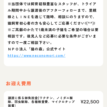
※当団体では飼育経験豊富なスタッフが、トライア
ル期間中から譲渡後のアフターフォローまで、里親
様とＬＩＮＥを通じて随時、相談にのりますので、
猫飼育初心者の方も安心してご応募ください!(^^)!
※ご高齢のかたで1歳未満の子猫をご希望の場合は要
相談です。後見人など応募に必要な条件がございま
すので一度ご相談下さい。
ＮＰＯ法人「猫の森」公式サイト
https://www.neconomori.com/
お迎え費用
譲渡に係る御負担金(ワクチン、ノミダニ駆
¥
22,500
除、回虫駆除、各種検査費、マイクロチップ
装着）