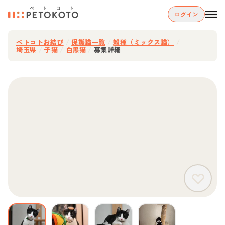
ログイン
ペトコトお結び
/
保護猫一覧
/
雑種（ミックス猫）
/
埼玉県
/
子猫
/
白黒猫
/
募集詳細