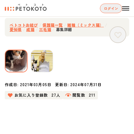
ログイン
ペトコトお結び
/
保護猫一覧
/
雑種（ミックス猫）
/
愛知県
/
成猫
/
三毛猫
/
募集詳細
作成日:
2021年03月05日
更新日:
2024年07月31日
お気に入り登録数
27人
閲覧数
211