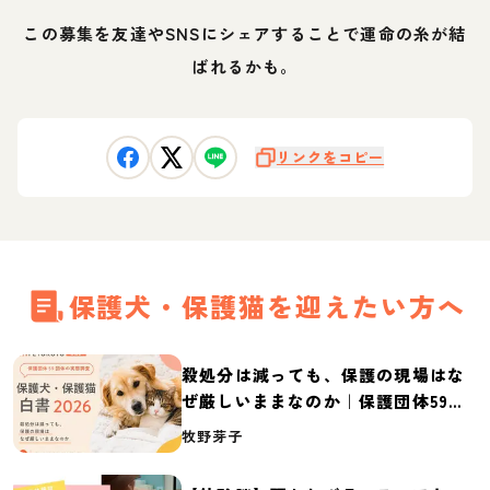
この募集を友達やSNSにシェアすることで運命の糸が結
ばれるかも。
リンクをコピー
保護犬・保護猫を迎えたい方へ
殺処分は減っても、保護の現場はな
ぜ厳しいままなのか｜保護団体59団
体の実態調査【保護犬・保護猫白書
牧野芽子
2026】