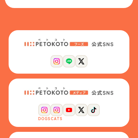
DOGS
CATS