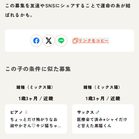
この募集を友達やSNSにシェアすることで運命の糸が結
ばれるかも。
リンクをコピー
この子の条件に似た募集
雑種（ミックス猫）
雑種（ミックス猫）
1歳3ヶ月
/
近畿
1歳3ヶ月
/
近畿
ピアノ
♀
サックス
♂
ちょっとだけ怖がりなお
医療全て済み⭐︎シャイだけ
淑やかさん♡キジ猫ちゃ
ど甘えた黒猫くん
ん