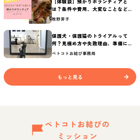
【体験談】預かりボランティアと
は？条件や費用、大変なことなど紹
介
牧野芽子
保護犬・保護猫のトライアルって
何？見極め方や失敗理由、準備に必
要なものを紹介
ペトコトお結び事務局
もっと見る
ペトコトお結びの
ミッション