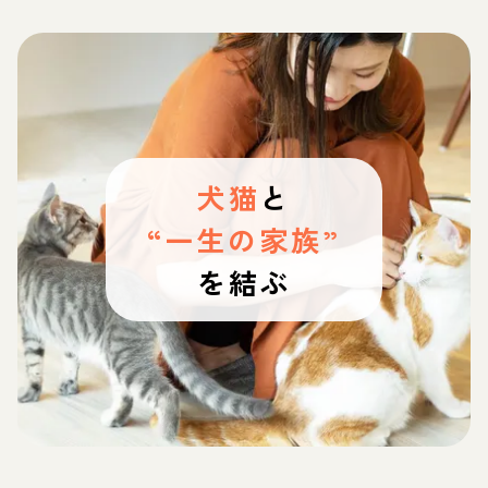
犬猫
と
“一生の家族”
を結ぶ