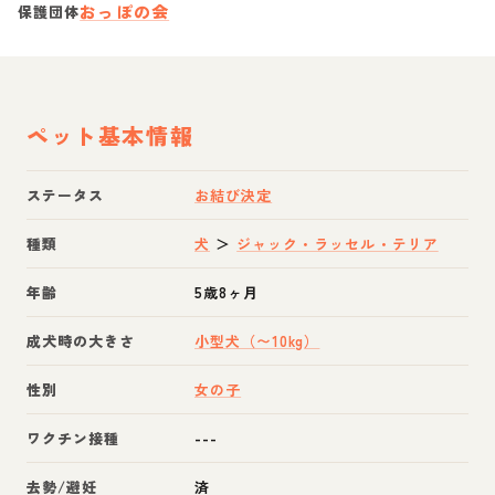
おっぽの会
保護団体
ペット基本情報
ステータス
お結び決定
種類
犬
＞
ジャック・ラッセル・テリア
年齢
5歳8ヶ月
成犬時の大きさ
小型犬（〜10kg）
性別
女の子
ワクチン接種
---
去勢/避妊
済