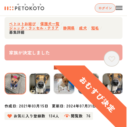
ログイン
ペトコトお結び
/
保護犬一覧
/
ジャック・ラッセル・テリア
/
静岡県
/
成犬
/
短毛
/
募集詳細
家族が決定しました
作成日:
2021年03月15日
更新日:
2024年07月31日
お気に入り登録数
134人
閲覧数
76