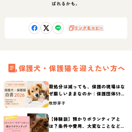
ばれるかも。
リンクをコピー
保護犬・保護猫を迎えたい方へ
殺処分は減っても、保護の現場はな
ぜ厳しいままなのか｜保護団体59団
体の実態調査【保護犬・保護猫白書
牧野芽子
2026】
【体験談】預かりボランティアと
は？条件や費用、大変なことなど紹