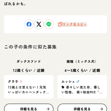
ばれるかも。
リンクをコピー
この子の条件に似た募集
ダックスフンド
雑種（ミックス犬）
12歳くらい
/
近畿
4〜5歳くらい
/
近畿
クララ
♀
ムッシュ
♂
12歳とは思えない！元気
🐕 凛々しい見た目、優し
いっぱいカニヘンダック
い性格。 柴×秋田MIX「ム
スの女の子♪
ッシュ」家族募集中
詳細を見る
詳細を見る