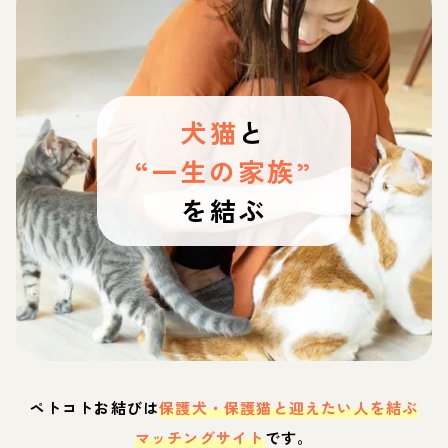
犬猫
と
“一生の家族”
を結ぶ
ペトコトお結びは
保護犬・保護猫と迎えたい人を結ぶ
マッチングサイト
です。