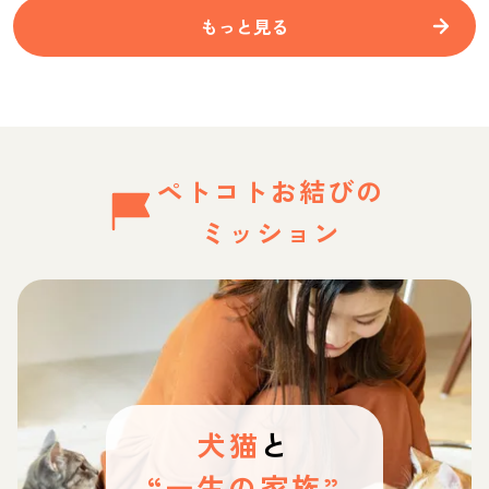
もっと見る
ペトコトお結びの
ミッション
犬猫
と
“一生の家族”