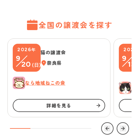
全国の譲渡会を探す
2026
2026
年
猫の譲渡会
9
9
20
奈良県
13
(
日
)
(
なら地域ねこの会
ゆ
詳細を見る