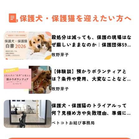
保護犬・保護猫を迎えたい方へ
殺処分は減っても、保護の現場はな
ぜ厳しいままなのか｜保護団体59団
体の実態調査【保護犬・保護猫白書
牧野芽子
2026】
【体験談】預かりボランティアと
は？条件や費用、大変なことなど紹
介
牧野芽子
保護犬・保護猫のトライアルって
何？見極め方や失敗理由、準備に必
要なものを紹介
ペトコトお結び事務局