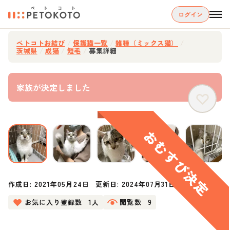
ログイン
ペトコトお結び
/
保護猫一覧
/
雑種（ミックス猫）
/
茨城県
/
成猫
/
短毛
/
募集詳細
家族が決定しました
作成日:
2021年05月24日
更新日:
2024年07月31日
お気に入り登録数
1人
閲覧数
9