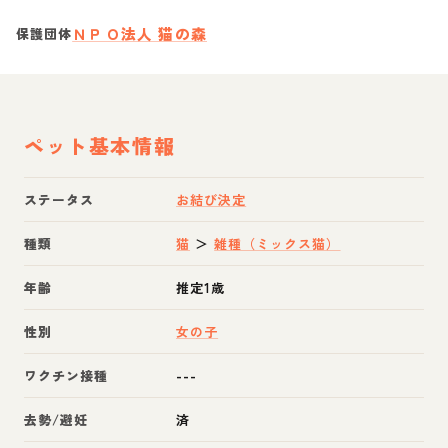
ＮＰＯ法人 猫の森
保護団体
ペット基本情報
ステータス
お結び決定
種類
猫
＞
雑種（ミックス猫）
年齢
推定1歳
性別
女の子
ワクチン接種
---
去勢/避妊
済