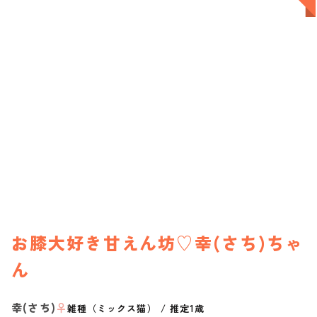
お膝大好き甘えん坊♡幸(さち)ちゃ
ん
幸(さち)
♀
雑種（ミックス猫）
/
推定1歳